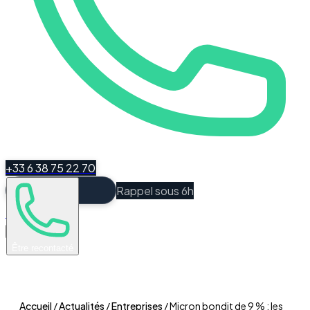
+33 6 38 75 22 70
Rappel sous 6h
Espace Client
Être recontacté
Accueil
/
Actualités
/
Entreprises
/
Micron bondit de 9 % : les