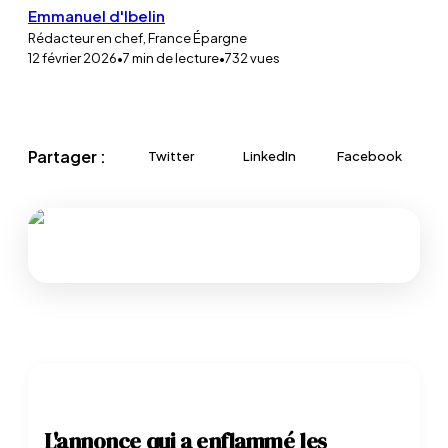
Emmanuel d'Ibelin
Rédacteur en chef, France Épargne
12 février 2026
•
7
min de lecture
•
732
vues
Partager :
Twitter
LinkedIn
Facebook
L'annonce qui a enflammé les