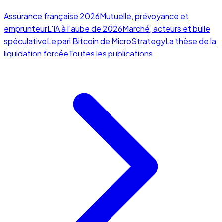
Assurance française 2026
Mutuelle, prévoyance et
emprunteur
L'IA à l'aube de 2026
Marché, acteurs et bulle
spéculative
Le pari Bitcoin de MicroStrategy
La thèse de la
liquidation forcée
Toutes les publications