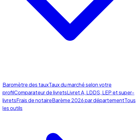
Baromètre des taux
Taux du marché selon votre
profil
Comparateur de livrets
Livret A, LDDS, LEP et super-
livrets
Frais de notaire
Barème 2026 par département
Tous
les outils