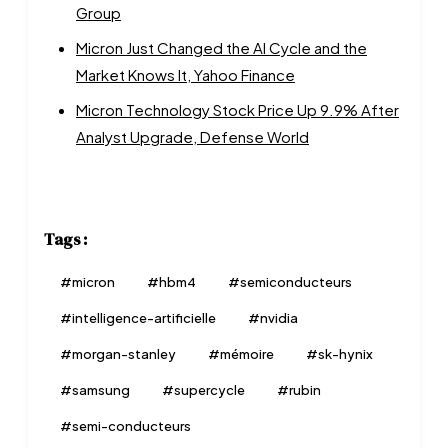
Group
Micron Just Changed the AI Cycle and the
Market Knows It, Yahoo Finance
Micron Technology Stock Price Up 9.9% After
Analyst Upgrade, Defense World
Tags :
#
micron
#
hbm4
#
semiconducteurs
#
intelligence-artificielle
#
nvidia
#
morgan-stanley
#
mémoire
#
sk-hynix
#
samsung
#
supercycle
#
rubin
#
semi-conducteurs