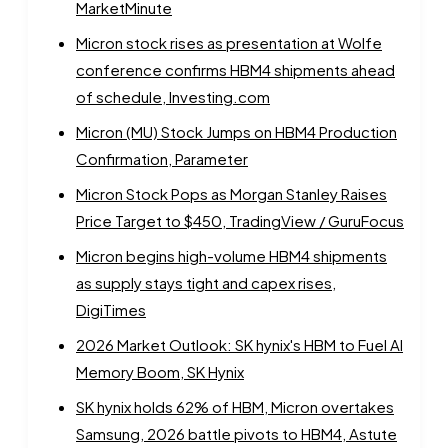
MarketMinute
Micron stock rises as presentation at Wolfe
conference confirms HBM4 shipments ahead
of schedule, Investing.com
Micron (MU) Stock Jumps on HBM4 Production
Confirmation, Parameter
Micron Stock Pops as Morgan Stanley Raises
Price Target to $450, TradingView / GuruFocus
Micron begins high-volume HBM4 shipments
as supply stays tight and capex rises,
DigiTimes
2026 Market Outlook: SK hynix's HBM to Fuel AI
Memory Boom, SK Hynix
SK hynix holds 62% of HBM, Micron overtakes
Samsung, 2026 battle pivots to HBM4, Astute