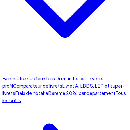
Baromètre des taux
Taux du marché selon votre
profil
Comparateur de livrets
Livret A, LDDS, LEP et super-
livrets
Frais de notaire
Barème 2026 par département
Tous
les outils