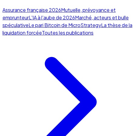
Assurance française 2026
Mutuelle, prévoyance et
emprunteur
L'IA à l'aube de 2026
Marché, acteurs et bulle
spéculative
Le pari Bitcoin de MicroStrategy
La thèse de la
liquidation forcée
Toutes les publications