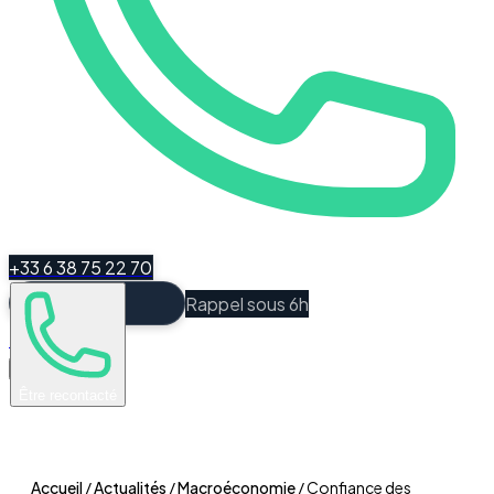
+33 6 38 75 22 70
Rappel sous 6h
Espace Client
Être recontacté
Accueil
/
Actualités
/
Macroéconomie
/
Confiance des