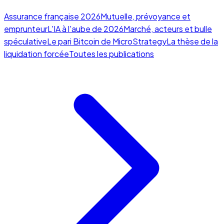
Assurance française 2026
Mutuelle, prévoyance et
emprunteur
L'IA à l'aube de 2026
Marché, acteurs et bulle
spéculative
Le pari Bitcoin de MicroStrategy
La thèse de la
liquidation forcée
Toutes les publications