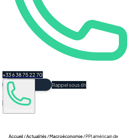
+33 6 38 75 22 70
Rappel sous 6h
Espace Client
Être recontacté
Accueil
/
Actualités
/
Macroéconomie
/
PPI américain de