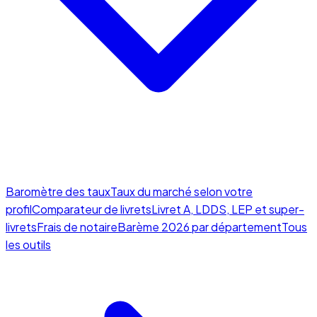
Baromètre des taux
Taux du marché selon votre
profil
Comparateur de livrets
Livret A, LDDS, LEP et super-
livrets
Frais de notaire
Barème 2026 par département
Tous
les outils