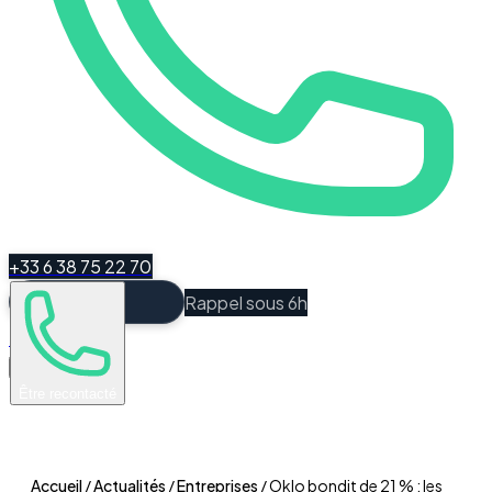
+33 6 38 75 22 70
Rappel sous 6h
Espace Client
Être recontacté
Accueil
/
Actualités
/
Entreprises
/
Oklo bondit de 21 % : les