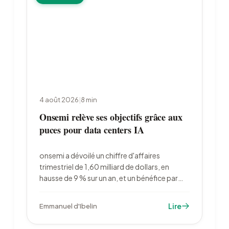
4 août 2026
|
8
min
Onsemi relève ses objectifs grâce aux
puces pour data centers IA
onsemi a dévoilé un chiffre d'affaires
trimestriel de 1,60 milliard de dollars, en
hausse de 9 % sur un an, et un bénéfice par
action de 0,74 dollar, supérieur au
consensus. Le groupe attend désormais plus
Lire
Emmanuel d'Ibelin
qu'un doublement de ses revenus liés aux
centres de données d'IA en 2026.