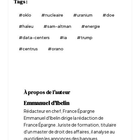
Tags :
#
oklo
#
nucleaire
#
uranium
#
doe
#
haleu
#
sam-altman
#
energie
#
data-centers
#
ia
#
trump
#
centrus
#
orano
À propos de l'auteur
Emmanuel d'Ibelin
Rédacteur en chef, France Épargne
Emmanuel d'Ibelin dirige la rédaction de
France Épargne. Juriste de formation, titulaire
d'un master de droit des affaires, il analyse au
quotidien les annonces des banques