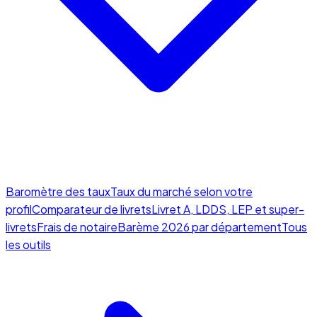
Baromètre des taux
Taux du marché selon votre
profil
Comparateur de livrets
Livret A, LDDS, LEP et super-
livrets
Frais de notaire
Barème 2026 par département
Tous
les outils