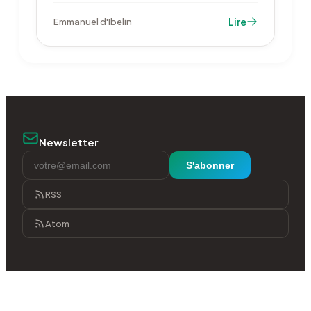
Times, se heurte au chevauchement des
Lire
Emmanuel d'Ibelin
portefeuilles en oncologie et à un risque
réglementaire élevé.
Newsletter
S'abonner
RSS
Atom