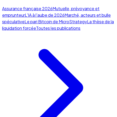
Assurance française 2026
Mutuelle, prévoyance et
emprunteur
L'IA à l'aube de 2026
Marché, acteurs et bulle
spéculative
Le pari Bitcoin de MicroStrategy
La thèse de la
liquidation forcée
Toutes les publications