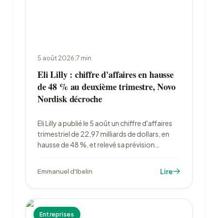
5 août 2026
|
7
min
Eli Lilly : chiffre d'affaires en hausse
de 48 % au deuxième trimestre, Novo
Nordisk décroche
Eli Lilly a publié le 5 août un chiffre d'affaires
trimestriel de 22,97 milliards de dollars, en
hausse de 48 %, et relevé sa prévision
annuelle à 85 à 87 milliards. Le laboratoire
dépasse 1 000 milliards de capitalisation
Lire
Emmanuel d'Ibelin
quand Novo Nordisk recule après un échec
d'essai clinique.
Entreprises