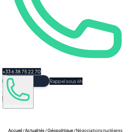
+33 6 38 75 22 70
Rappel sous 6h
Espace Client
Être recontacté
Accueil
/
Actualités
/
Géopolitique
/
Négociations nucléaires