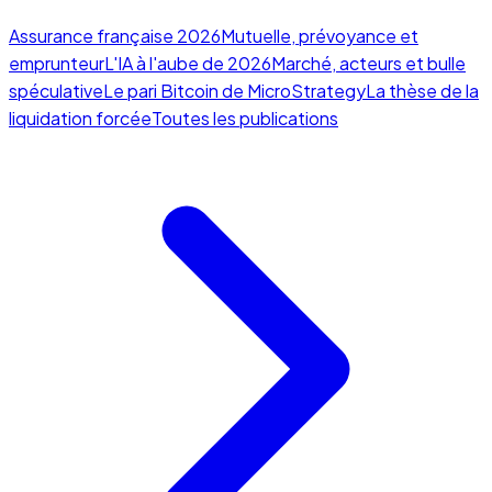
Assurance française 2026
Mutuelle, prévoyance et
emprunteur
L'IA à l'aube de 2026
Marché, acteurs et bulle
spéculative
Le pari Bitcoin de MicroStrategy
La thèse de la
liquidation forcée
Toutes les publications