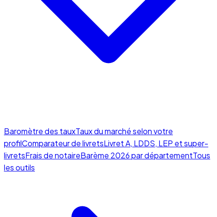
Baromètre des taux
Taux du marché selon votre
profil
Comparateur de livrets
Livret A, LDDS, LEP et super-
livrets
Frais de notaire
Barème 2026 par département
Tous
les outils