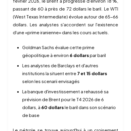
février 2026, le Brent a progressé d'environ 18 %,
passant de 60 à près de 72 dollars le baril. Le WTI
(West Texas Intermediate) évolue autour de 65-66
dollars. Les analystes s'accordent sur l'existence
d'une «prime iranienne» dans les cours actuels.
Goldman Sachs évalue cette prime
géopolitique à environ
6 dollars
par baril
Les analystes de Barclays et d'autres
institutions la situent entre
7 et 15 dollars
selon les scenarii envisagés
La banque d'investissement a rehaussé sa
prévision de Brent pour le T4 2026 de 6
dollars, à
60 dollars
le baril dans son scénario
de base
Le pétrole se trouve aujourd'hui à un croisement