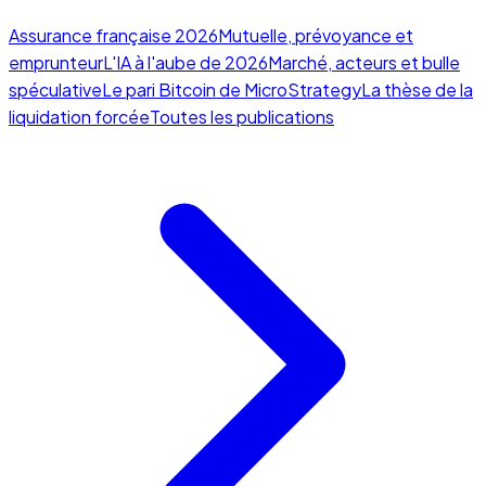
Assurance française 2026
Mutuelle, prévoyance et
emprunteur
L'IA à l'aube de 2026
Marché, acteurs et bulle
spéculative
Le pari Bitcoin de MicroStrategy
La thèse de la
liquidation forcée
Toutes les publications