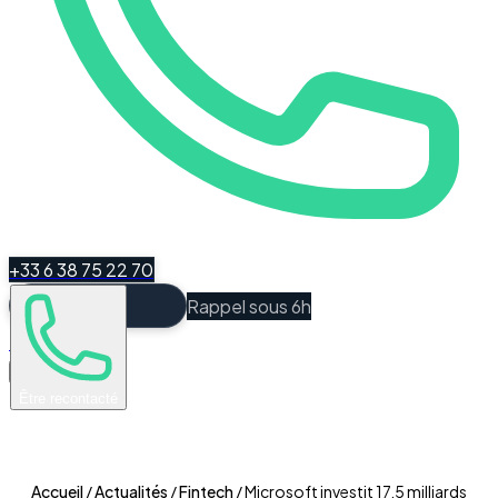
+33 6 38 75 22 70
Rappel sous 6h
Espace Client
Être recontacté
Accueil
/
Actualités
/
Fintech
/
Microsoft investit 17,5 milliards