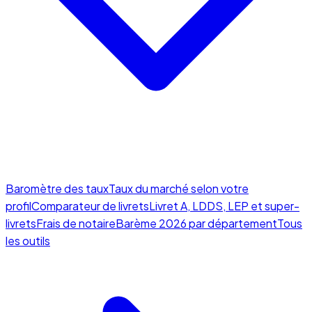
Baromètre des taux
Taux du marché selon votre
profil
Comparateur de livrets
Livret A, LDDS, LEP et super-
livrets
Frais de notaire
Barème 2026 par département
Tous
les outils