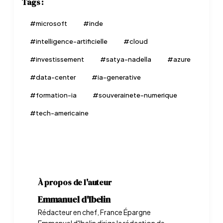
Tags :
#
microsoft
#
inde
#
intelligence-artificielle
#
cloud
#
investissement
#
satya-nadella
#
azure
#
data-center
#
ia-generative
#
formation-ia
#
souverainete-numerique
#
tech-americaine
À propos de l'auteur
Emmanuel d'Ibelin
Rédacteur en chef, France Épargne