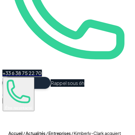
+33 6 38 75 22 70
Rappel sous 6h
Espace Client
Être recontacté
Accueil
/
Actualités
/
Entreprises
/
Kimberly-Clark acquiert