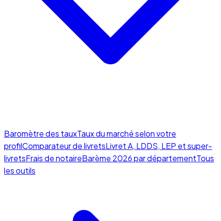
Baromètre des taux
Taux du marché selon votre
profil
Comparateur de livrets
Livret A, LDDS, LEP et super-
livrets
Frais de notaire
Barème 2026 par département
Tous
les outils