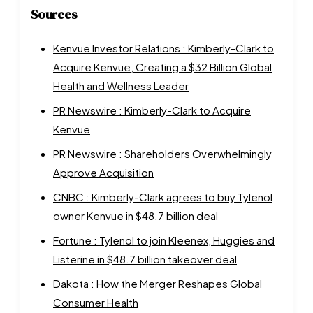
Sources
Kenvue Investor Relations : Kimberly-Clark to
Acquire Kenvue, Creating a $32 Billion Global
Health and Wellness Leader
PR Newswire : Kimberly-Clark to Acquire
Kenvue
PR Newswire : Shareholders Overwhelmingly
Approve Acquisition
CNBC : Kimberly-Clark agrees to buy Tylenol
owner Kenvue in $48.7 billion deal
Fortune : Tylenol to join Kleenex, Huggies and
Listerine in $48.7 billion takeover deal
Dakota : How the Merger Reshapes Global
Consumer Health