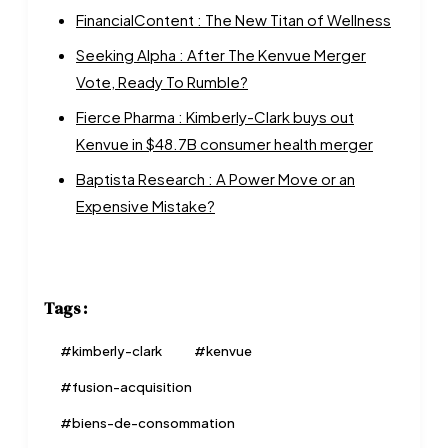
FinancialContent : The New Titan of Wellness
Seeking Alpha : After The Kenvue Merger
Vote, Ready To Rumble?
Fierce Pharma : Kimberly-Clark buys out
Kenvue in $48.7B consumer health merger
Baptista Research : A Power Move or an
Expensive Mistake?
Tags :
#
kimberly-clark
#
kenvue
#
fusion-acquisition
#
biens-de-consommation