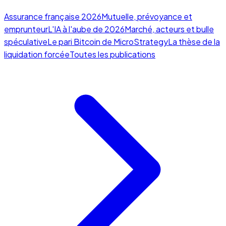
Assurance française 2026
Mutuelle, prévoyance et
emprunteur
L'IA à l'aube de 2026
Marché, acteurs et bulle
spéculative
Le pari Bitcoin de MicroStrategy
La thèse de la
liquidation forcée
Toutes les publications