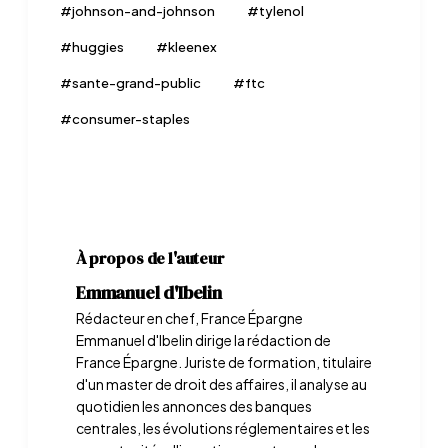
#
johnson-and-johnson
#
tylenol
#
huggies
#
kleenex
#
sante-grand-public
#
ftc
#
consumer-staples
À propos de l'auteur
Emmanuel d'Ibelin
Rédacteur en chef, France Épargne
Emmanuel d'Ibelin dirige la rédaction de
France Épargne. Juriste de formation, titulaire
d'un master de droit des affaires, il analyse au
quotidien les annonces des banques
centrales, les évolutions réglementaires et les