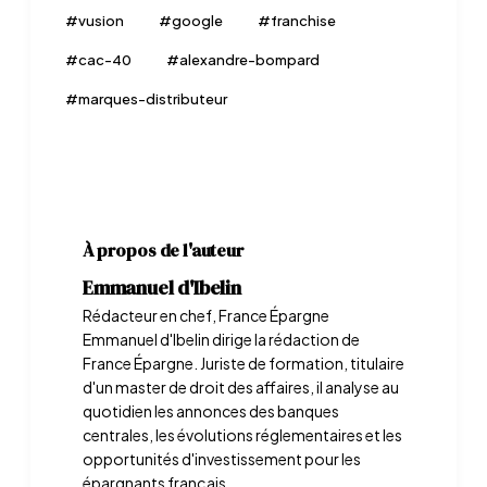
#
vusion
#
google
#
franchise
#
cac-40
#
alexandre-bompard
#
marques-distributeur
À propos de l'auteur
Emmanuel d'Ibelin
Rédacteur en chef, France Épargne
Emmanuel d'Ibelin dirige la rédaction de
France Épargne. Juriste de formation, titulaire
d'un master de droit des affaires, il analyse au
quotidien les annonces des banques
centrales, les évolutions réglementaires et les
opportunités d'investissement pour les
épargnants français.