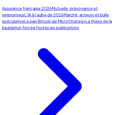
Assurance française 2026
Mutuelle, prévoyance et
emprunteur
L'IA à l'aube de 2026
Marché, acteurs et bulle
spéculative
Le pari Bitcoin de MicroStrategy
La thèse de la
liquidation forcée
Toutes les publications