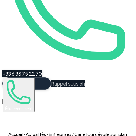
+33 6 38 75 22 70
Rappel sous 6h
Espace Client
Être recontacté
Accueil
/
Actualités
/
Entreprises
/
Carrefour dévoile son plan