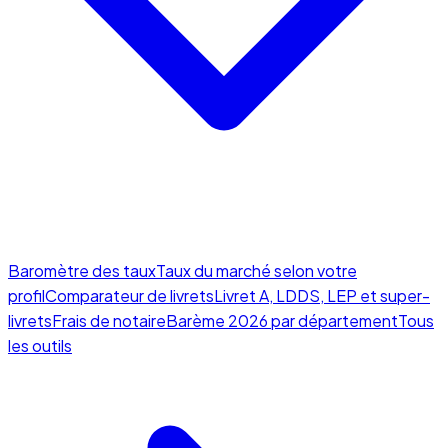
Baromètre des taux
Taux du marché selon votre
profil
Comparateur de livrets
Livret A, LDDS, LEP et super-
livrets
Frais de notaire
Barème 2026 par département
Tous
les outils