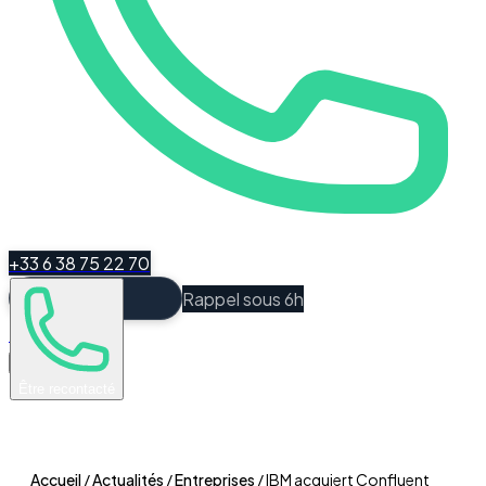
+33 6 38 75 22 70
Rappel sous 6h
Espace Client
Être recontacté
Accueil
/
Actualités
/
Entreprises
/
IBM acquiert Confluent