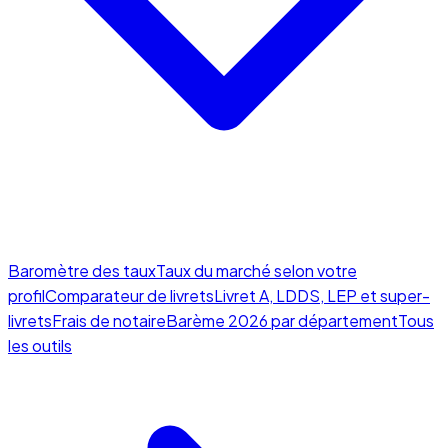
Baromètre des taux
Taux du marché selon votre
profil
Comparateur de livrets
Livret A, LDDS, LEP et super-
livrets
Frais de notaire
Barème 2026 par département
Tous
les outils