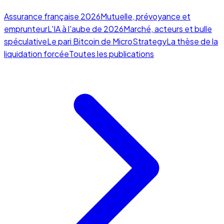
Assurance française 2026
Mutuelle, prévoyance et
emprunteur
L'IA à l'aube de 2026
Marché, acteurs et bulle
spéculative
Le pari Bitcoin de MicroStrategy
La thèse de la
liquidation forcée
Toutes les publications