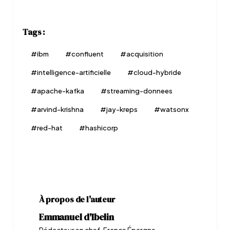
Tags :
#
ibm
#
confluent
#
acquisition
#
intelligence-artificielle
#
cloud-hybride
#
apache-kafka
#
streaming-donnees
#
arvind-krishna
#
jay-kreps
#
watsonx
#
red-hat
#
hashicorp
À propos de l'auteur
Emmanuel d'Ibelin