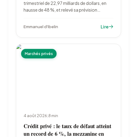
trimestriel de 22,97 milliards de dollars, en
hausse de 48 %, et relevé sa prévision
annuelle à 85 à 87 milliards. Le laboratoire
dépasse 1 000 milliards de capitalisation
Lire
Emmanuel d'Ibelin
quand Novo Nordisk recule après un échec
d'essai clinique.
Marchés privés
4 août 2026
|
8
min
Crédit privé : le taux de défaut atteint
un record de 6 %, la mezzanine en