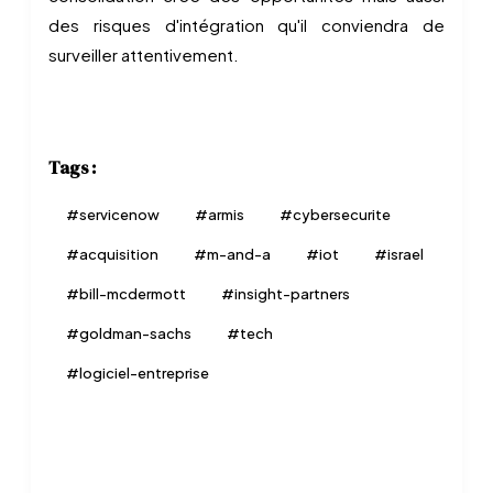
des risques d'intégration qu'il conviendra de
surveiller attentivement.
Tags :
#
servicenow
#
armis
#
cybersecurite
#
acquisition
#
m-and-a
#
iot
#
israel
#
bill-mcdermott
#
insight-partners
#
goldman-sachs
#
tech
#
logiciel-entreprise