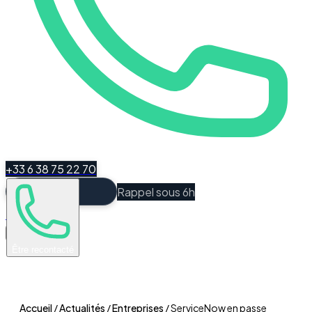
+33 6 38 75 22 70
Rappel sous 6h
Espace Client
Être recontacté
Accueil
/
Actualités
/
Entreprises
/
ServiceNow en passe