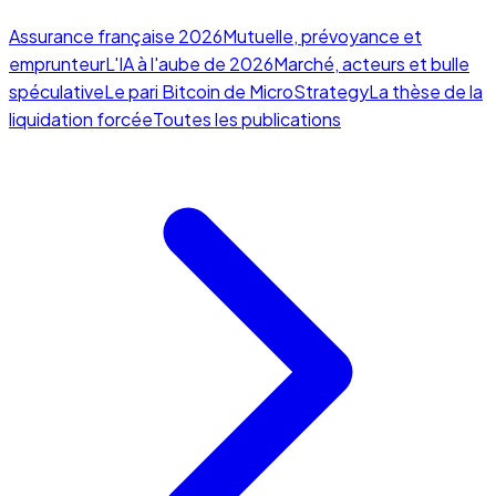
Assurance française 2026
Mutuelle, prévoyance et
emprunteur
L'IA à l'aube de 2026
Marché, acteurs et bulle
spéculative
Le pari Bitcoin de MicroStrategy
La thèse de la
liquidation forcée
Toutes les publications