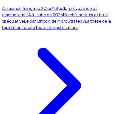
Assurance française 2026
Mutuelle, prévoyance et
emprunteur
L'IA à l'aube de 2026
Marché, acteurs et bulle
spéculative
Le pari Bitcoin de MicroStrategy
La thèse de la
liquidation forcée
Toutes les publications