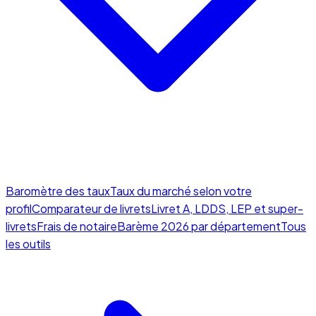
Baromètre des taux
Taux du marché selon votre
profil
Comparateur de livrets
Livret A, LDDS, LEP et super-
livrets
Frais de notaire
Barème 2026 par département
Tous
les outils