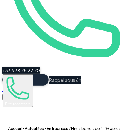
+33 6 38 75 22 70
Rappel sous 6h
Espace Client
Être recontacté
Accueil
/
Actualités
/
Entreprises
/
Hims bondit de 41 % après