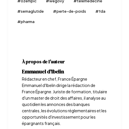
#
ozempic
#
wegovy
#
telemedecine
#
semaglutide
#
perte-de-poids
#
fda
#
pharma
À propos de l'auteur
Emmanuel d'Ibelin
Rédacteur en chef, France Épargne
Emmanuel d'Ibelin dirige la rédaction de
France Épargne. Juriste de formation, titulaire
d'un master de droit des affaires, il analyse au
quotidien les annonces des banques
centrales, les évolutions réglementaires et les
opportunités d'investissement pour les
épargnants français.