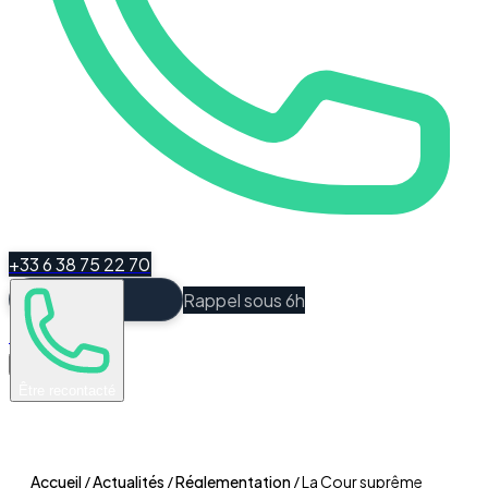
+33 6 38 75 22 70
Rappel sous 6h
Espace Client
Être recontacté
Accueil
/
Actualités
/
Réglementation
/
La Cour suprême