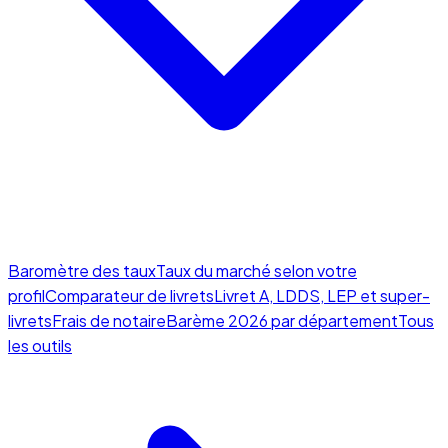
Baromètre des taux
Taux du marché selon votre
profil
Comparateur de livrets
Livret A, LDDS, LEP et super-
livrets
Frais de notaire
Barème 2026 par département
Tous
les outils