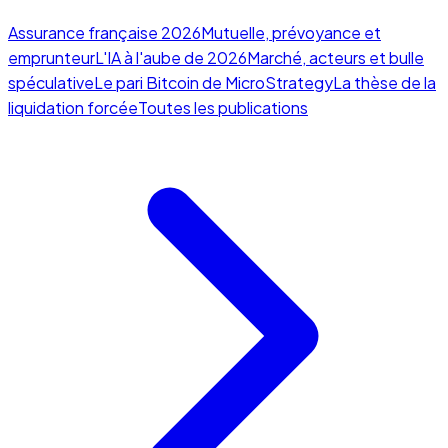
Assurance française 2026
Mutuelle, prévoyance et
emprunteur
L'IA à l'aube de 2026
Marché, acteurs et bulle
spéculative
Le pari Bitcoin de MicroStrategy
La thèse de la
liquidation forcée
Toutes les publications