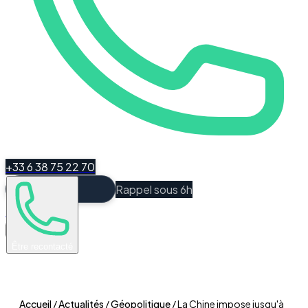
+33 6 38 75 22 70
Rappel sous 6h
Espace Client
Être recontacté
Accueil
/
Actualités
/
Géopolitique
/
La Chine impose jusqu'à