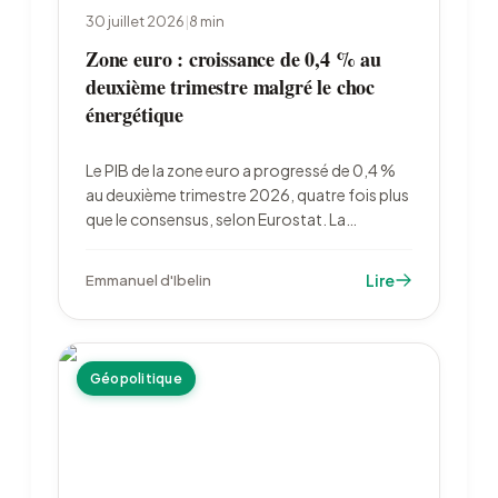
30 juillet 2026
|
8
min
Zone euro : croissance de 0,4 % au
deuxième trimestre malgré le choc
énergétique
Le PIB de la zone euro a progressé de 0,4 %
au deuxième trimestre 2026, quatre fois plus
que le consensus, selon Eurostat. La
résistance de l'activité face au choc
énergétique renforce le scénario d'une
Lire
Emmanuel d'Ibelin
hausse des taux de la BCE en septembre.
Géopolitique