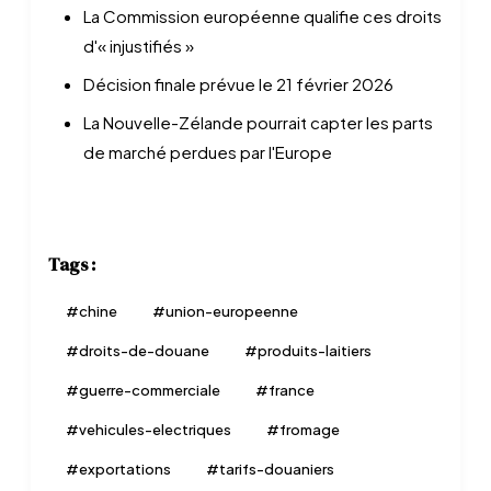
La Commission européenne qualifie ces droits
d'« injustifiés »
Décision finale prévue le 21 février 2026
La Nouvelle-Zélande pourrait capter les parts
de marché perdues par l'Europe
Tags :
#
chine
#
union-europeenne
#
droits-de-douane
#
produits-laitiers
#
guerre-commerciale
#
france
#
vehicules-electriques
#
fromage
#
exportations
#
tarifs-douaniers