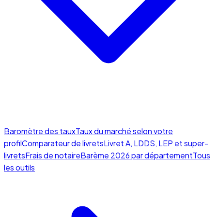
Baromètre des taux
Taux du marché selon votre
profil
Comparateur de livrets
Livret A, LDDS, LEP et super-
livrets
Frais de notaire
Barème 2026 par département
Tous
les outils