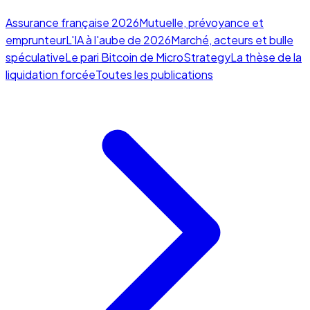
Assurance française 2026
Mutuelle, prévoyance et
emprunteur
L'IA à l'aube de 2026
Marché, acteurs et bulle
spéculative
Le pari Bitcoin de MicroStrategy
La thèse de la
liquidation forcée
Toutes les publications