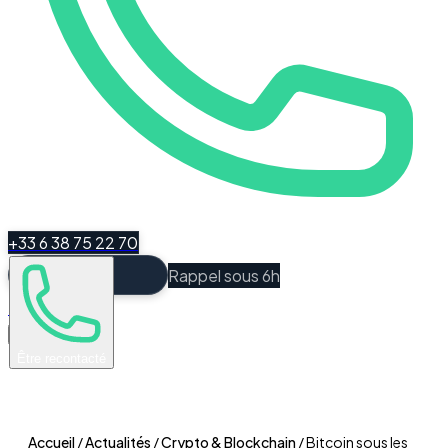
+33 6 38 75 22 70
Rappel sous 6h
Espace Client
Être recontacté
Accueil
/
Actualités
/
Crypto & Blockchain
/
Bitcoin sous les