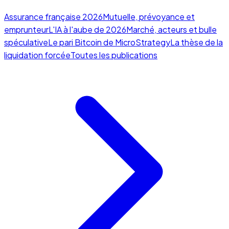
Assurance française 2026
Mutuelle, prévoyance et
emprunteur
L'IA à l'aube de 2026
Marché, acteurs et bulle
spéculative
Le pari Bitcoin de MicroStrategy
La thèse de la
liquidation forcée
Toutes les publications