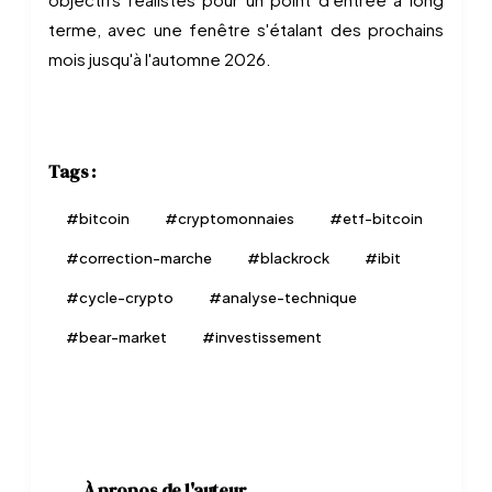
terme, avec une fenêtre s'étalant des prochains
mois jusqu'à l'automne 2026.
Tags :
#
bitcoin
#
cryptomonnaies
#
etf-bitcoin
#
correction-marche
#
blackrock
#
ibit
#
cycle-crypto
#
analyse-technique
#
bear-market
#
investissement
À propos de l'auteur