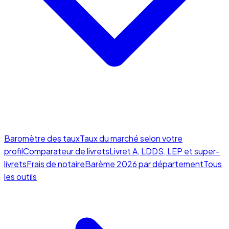
Baromètre des taux
Taux du marché selon votre
profil
Comparateur de livrets
Livret A, LDDS, LEP et super-
livrets
Frais de notaire
Barème 2026 par département
Tous
les outils