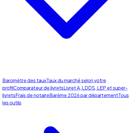
Baromètre des taux
Taux du marché selon votre
profil
Comparateur de livrets
Livret A, LDDS, LEP et super-
livrets
Frais de notaire
Barème 2026 par département
Tous
les outils