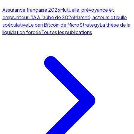
Assurance française 2026
Mutuelle, prévoyance et
emprunteur
L'IA à l'aube de 2026
Marché, acteurs et bulle
spéculative
Le pari Bitcoin de MicroStrategy
La thèse de la
liquidation forcée
Toutes les publications