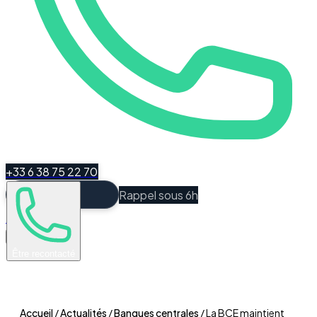
+33 6 38 75 22 70
Rappel sous 6h
Espace Client
Être recontacté
Accueil
/
Actualités
/
Banques centrales
/
La BCE maintient