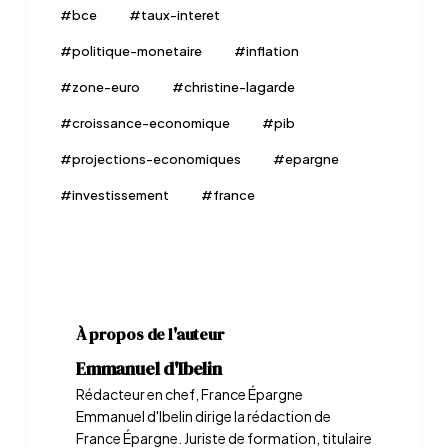
#
bce
#
taux-interet
#
politique-monetaire
#
inflation
#
zone-euro
#
christine-lagarde
#
croissance-economique
#
pib
#
projections-economiques
#
epargne
#
investissement
#
france
À propos de l'auteur
Emmanuel d'Ibelin
Rédacteur en chef, France Épargne
Emmanuel d'Ibelin dirige la rédaction de
France Épargne. Juriste de formation, titulaire