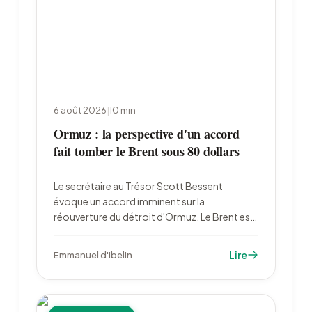
6 août 2026
|
10
min
Ormuz : la perspective d'un accord
fait tomber le Brent sous 80 dollars
Le secrétaire au Trésor Scott Bessent
évoque un accord imminent sur la
réouverture du détroit d'Ormuz. Le Brent est
retombé à 79,22 dollars le 6 août, l'or a bondi
à 4 222 dollars et les marchés ont divisé par
Lire
Emmanuel d'Ibelin
deux leurs paris sur un resserrement de la Fed.