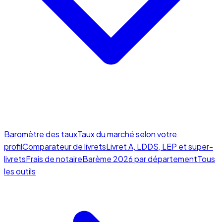
Baromètre des taux
Taux du marché selon votre
profil
Comparateur de livrets
Livret A, LDDS, LEP et super-
livrets
Frais de notaire
Barème 2026 par département
Tous
les outils