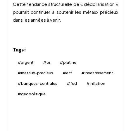
Cette tendance structurelle de « dédollarisation »
pourrait continuer à soutenir les métaux précieux
dans les années à venir.
Tags :
#
argent
#
or
#
platine
#
metaux-precieux
#
etf
#
investissement
#
banques-centrales
#
fed
#
inflation
#
geopolitique