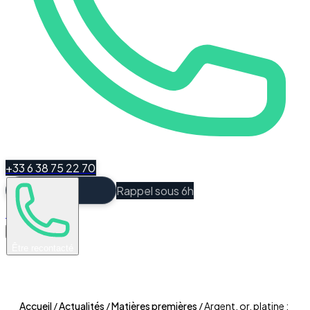
+33 6 38 75 22 70
Rappel sous 6h
Espace Client
Être recontacté
Accueil
/
Actualités
/
Matières premières
/
Argent, or, platine :