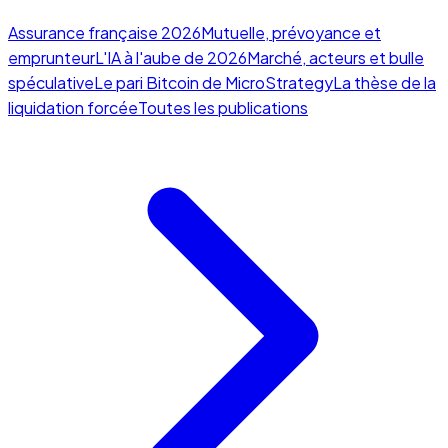
Assurance française 2026
Mutuelle, prévoyance et
emprunteur
L'IA à l'aube de 2026
Marché, acteurs et bulle
spéculative
Le pari Bitcoin de MicroStrategy
La thèse de la
liquidation forcée
Toutes les publications