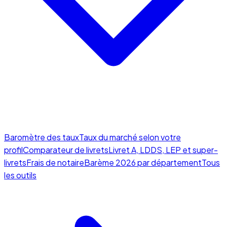
Baromètre des taux
Taux du marché selon votre
profil
Comparateur de livrets
Livret A, LDDS, LEP et super-
livrets
Frais de notaire
Barème 2026 par département
Tous
les outils