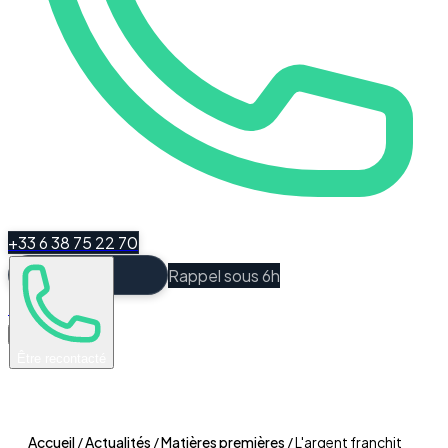
+33 6 38 75 22 70
Rappel sous 6h
Espace Client
Être recontacté
Accueil
/
Actualités
/
Matières premières
/
L'argent franchit