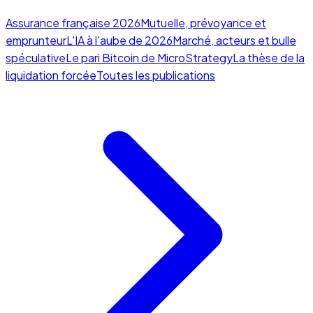
Assurance française 2026
Mutuelle, prévoyance et
emprunteur
L'IA à l'aube de 2026
Marché, acteurs et bulle
spéculative
Le pari Bitcoin de MicroStrategy
La thèse de la
liquidation forcée
Toutes les publications