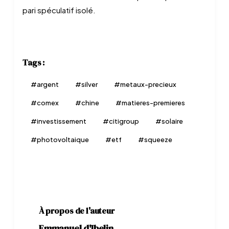
pari spéculatif isolé.
Tags :
#
argent
#
silver
#
metaux-precieux
#
comex
#
chine
#
matieres-premieres
#
investissement
#
citigroup
#
solaire
#
photovoltaique
#
etf
#
squeeze
À propos de l'auteur
Emmanuel d'Ibelin