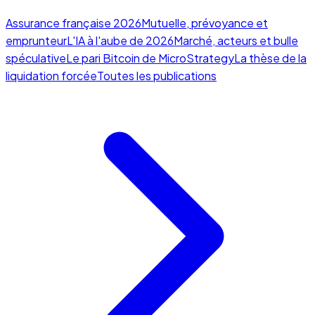
Assurance française 2026
Mutuelle, prévoyance et
emprunteur
L'IA à l'aube de 2026
Marché, acteurs et bulle
spéculative
Le pari Bitcoin de MicroStrategy
La thèse de la
liquidation forcée
Toutes les publications