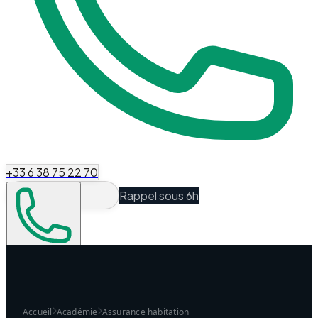
+33 6 38 75 22 70
Rappel sous 6h
Espace Client
Être recontacté
Accueil
Académie
Assurance habitation