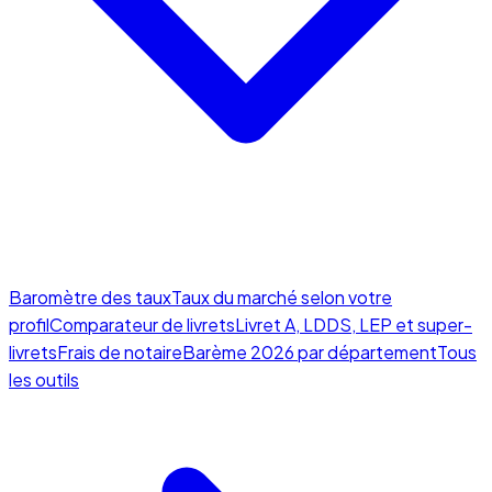
Baromètre des taux
Taux du marché selon votre
profil
Comparateur de livrets
Livret A, LDDS, LEP et super-
livrets
Frais de notaire
Barème 2026 par département
Tous
les outils