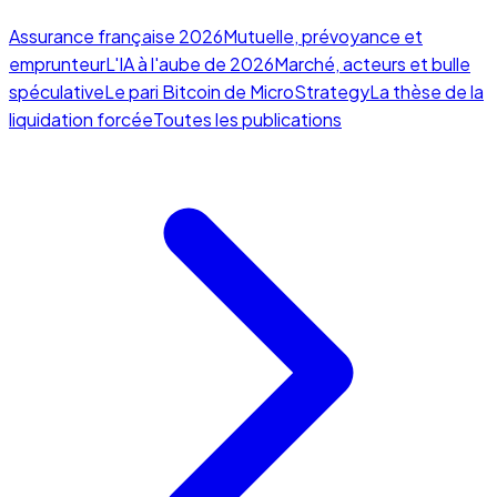
Assurance française 2026
Mutuelle, prévoyance et
emprunteur
L'IA à l'aube de 2026
Marché, acteurs et bulle
spéculative
Le pari Bitcoin de MicroStrategy
La thèse de la
liquidation forcée
Toutes les publications