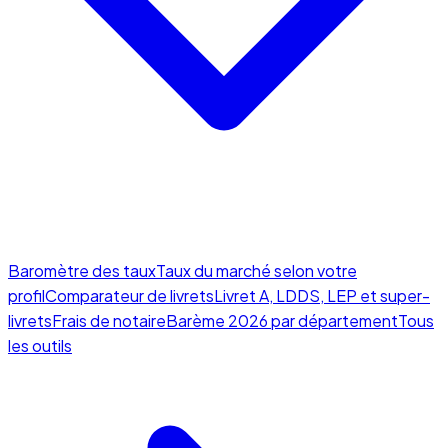
Baromètre des taux
Taux du marché selon votre
profil
Comparateur de livrets
Livret A, LDDS, LEP et super-
livrets
Frais de notaire
Barème 2026 par département
Tous
les outils