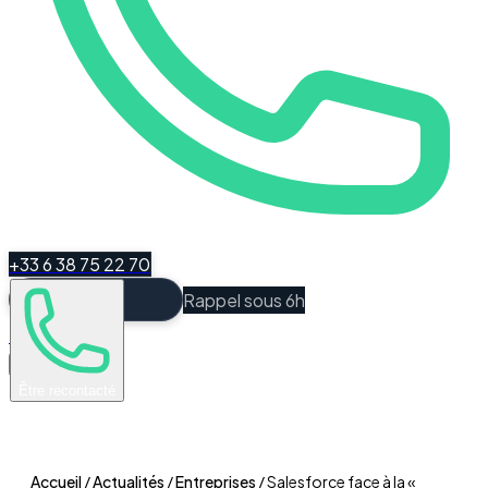
+33 6 38 75 22 70
Rappel sous 6h
Espace Client
Être recontacté
Accueil
/
Actualités
/
Entreprises
/
Salesforce face à la «