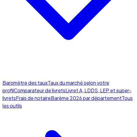
Baromètre des taux
Taux du marché selon votre
profil
Comparateur de livrets
Livret A, LDDS, LEP et super-
livrets
Frais de notaire
Barème 2026 par département
Tous
les outils