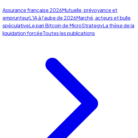
Assurance française 2026
Mutuelle, prévoyance et
emprunteur
L'IA à l'aube de 2026
Marché, acteurs et bulle
spéculative
Le pari Bitcoin de MicroStrategy
La thèse de la
liquidation forcée
Toutes les publications