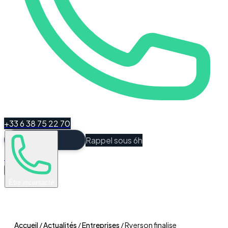
+33 6 38 75 22 70
Rappel sous 6h
Espace Client
Être recontacté
Accueil
/
Actualités
/
Entreprises
/
Ryerson finalise