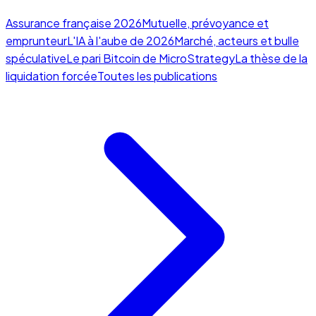
Assurance française 2026
Mutuelle, prévoyance et
emprunteur
L'IA à l'aube de 2026
Marché, acteurs et bulle
spéculative
Le pari Bitcoin de MicroStrategy
La thèse de la
liquidation forcée
Toutes les publications