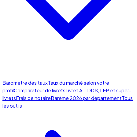
Baromètre des taux
Taux du marché selon votre
profil
Comparateur de livrets
Livret A, LDDS, LEP et super-
livrets
Frais de notaire
Barème 2026 par département
Tous
les outils