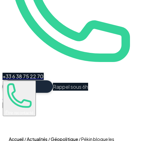
+33 6 38 75 22 70
Rappel sous 6h
Espace Client
Être recontacté
Accueil
/
Actualités
/
Géopolitique
/
Pékin bloque les