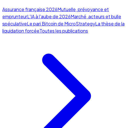
Assurance française 2026
Mutuelle, prévoyance et
emprunteur
L'IA à l'aube de 2026
Marché, acteurs et bulle
spéculative
Le pari Bitcoin de MicroStrategy
La thèse de la
liquidation forcée
Toutes les publications