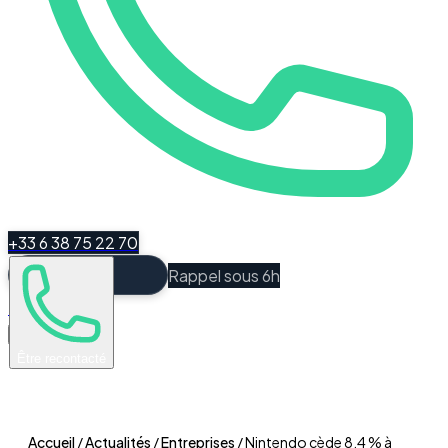
+33 6 38 75 22 70
Rappel sous 6h
Espace Client
Être recontacté
Accueil
/
Actualités
/
Entreprises
/
Nintendo cède 8,4 % à