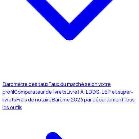
Baromètre des taux
Taux du marché selon votre
profil
Comparateur de livrets
Livret A, LDDS, LEP et super-
livrets
Frais de notaire
Barème 2026 par département
Tous
les outils