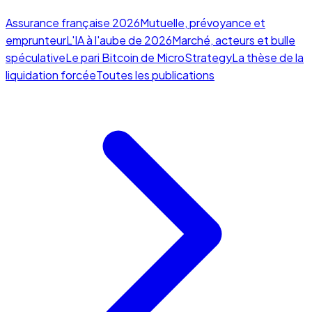
Assurance française 2026
Mutuelle, prévoyance et
emprunteur
L'IA à l'aube de 2026
Marché, acteurs et bulle
spéculative
Le pari Bitcoin de MicroStrategy
La thèse de la
liquidation forcée
Toutes les publications