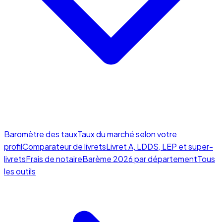
Baromètre des taux
Taux du marché selon votre
profil
Comparateur de livrets
Livret A, LDDS, LEP et super-
livrets
Frais de notaire
Barème 2026 par département
Tous
les outils