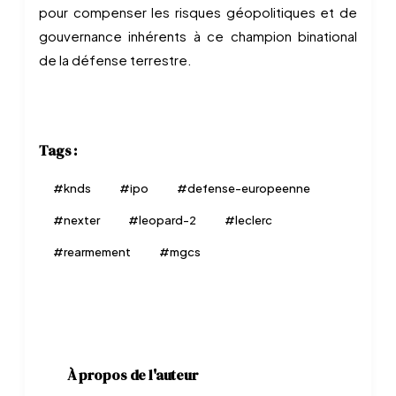
pour compenser les risques géopolitiques et de
gouvernance inhérents à ce champion binational
de la défense terrestre.
Tags :
#
knds
#
ipo
#
defense-europeenne
#
nexter
#
leopard-2
#
leclerc
#
rearmement
#
mgcs
À propos de l'auteur