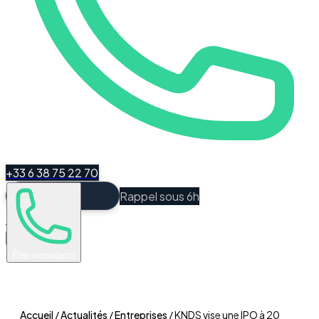
+33 6 38 75 22 70
Rappel sous 6h
Espace Client
Être recontacté
Accueil
/
Actualités
/
Entreprises
/
KNDS vise une IPO à 20