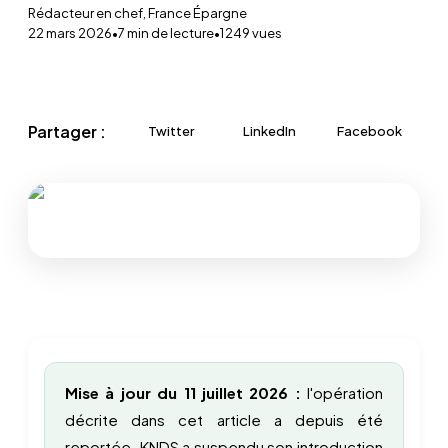
Rédacteur en chef, France Épargne
22 mars 2026
•
7
min de lecture
•
1 249
vues
Partager :
Twitter
LinkedIn
Facebook
Mise à jour du 11 juillet 2026 :
l'opération
décrite dans cet article a depuis été
reportée. KNDS a suspendu son introduction