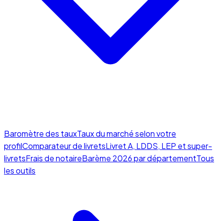
Baromètre des taux
Taux du marché selon votre
profil
Comparateur de livrets
Livret A, LDDS, LEP et super-
livrets
Frais de notaire
Barème 2026 par département
Tous
les outils