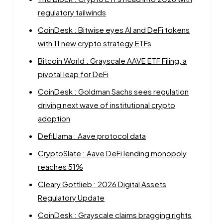
regulatory tailwinds
CoinDesk : Bitwise eyes AI and DeFi tokens
with 11 new crypto strategy ETFs
Bitcoin World : Grayscale AAVE ETF Filing, a
pivotal leap for DeFi
CoinDesk : Goldman Sachs sees regulation
driving next wave of institutional crypto
adoption
DefiLlama : Aave protocol data
CryptoSlate : Aave DeFi lending monopoly
reaches 51%
Cleary Gottlieb : 2026 Digital Assets
Regulatory Update
CoinDesk : Grayscale claims bragging rights