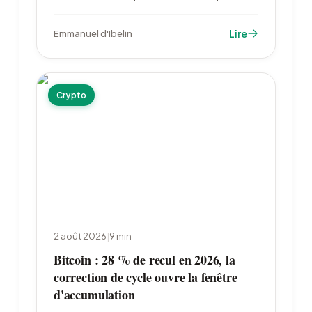
de milliers d'utilisateurs. Galaxy Research
recense plus de 5 200 adresses vidées depuis
Lire
Emmanuel d'Ibelin
le 30 juillet 2026, soit environ 114 millions de
dollars.
Crypto
2 août 2026
|
9
min
Bitcoin : 28 % de recul en 2026, la
correction de cycle ouvre la fenêtre
d'accumulation