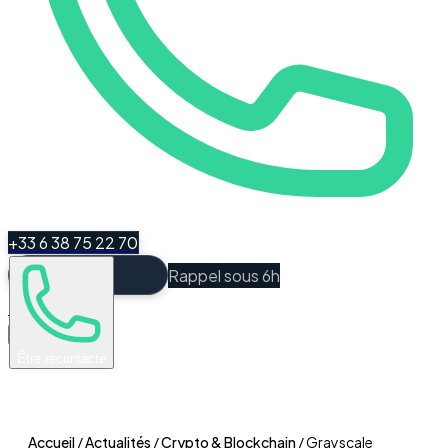
+33 6 38 75 22 70
Rappel sous 6h
Espace Client
Être recontacté
Accueil
/
Actualités
/
Crypto & Blockchain
/
Grayscale