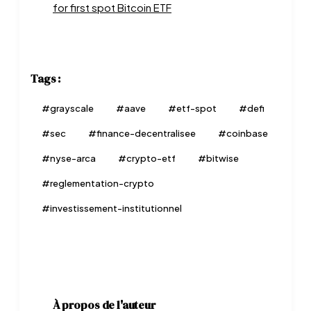
for first spot Bitcoin ETF
Tags :
#
grayscale
#
aave
#
etf-spot
#
defi
#
sec
#
finance-decentralisee
#
coinbase
#
nyse-arca
#
crypto-etf
#
bitwise
#
reglementation-crypto
#
investissement-institutionnel
À propos de l'auteur