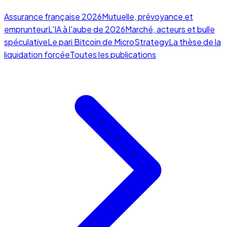
Assurance française 2026
Mutuelle, prévoyance et
emprunteur
L'IA à l'aube de 2026
Marché, acteurs et bulle
spéculative
Le pari Bitcoin de MicroStrategy
La thèse de la
liquidation forcée
Toutes les publications