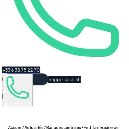
+33 6 38 75 22 70
Rappel sous 6h
Espace Client
Être recontacté
Accueil
/
Actualités
/
Banques centrales
/
Fed : la décision de