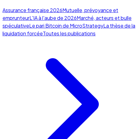
Assurance française 2026
Mutuelle, prévoyance et
emprunteur
L'IA à l'aube de 2026
Marché, acteurs et bulle
spéculative
Le pari Bitcoin de MicroStrategy
La thèse de la
liquidation forcée
Toutes les publications