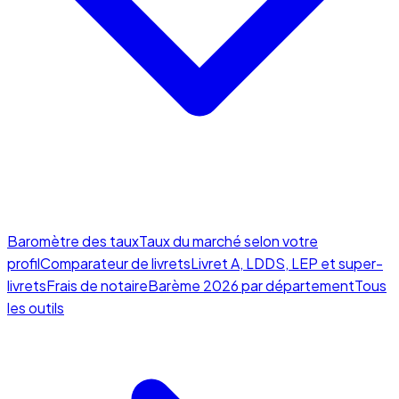
Baromètre des taux
Taux du marché selon votre
profil
Comparateur de livrets
Livret A, LDDS, LEP et super-
livrets
Frais de notaire
Barème 2026 par département
Tous
les outils