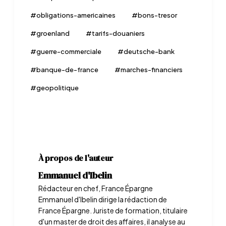
#
obligations-americaines
#
bons-tresor
#
groenland
#
tarifs-douaniers
#
guerre-commerciale
#
deutsche-bank
#
banque-de-france
#
marches-financiers
#
geopolitique
À propos de l'auteur
Emmanuel d'Ibelin
Rédacteur en chef, France Épargne
Emmanuel d'Ibelin dirige la rédaction de
France Épargne. Juriste de formation, titulaire
d'un master de droit des affaires, il analyse au