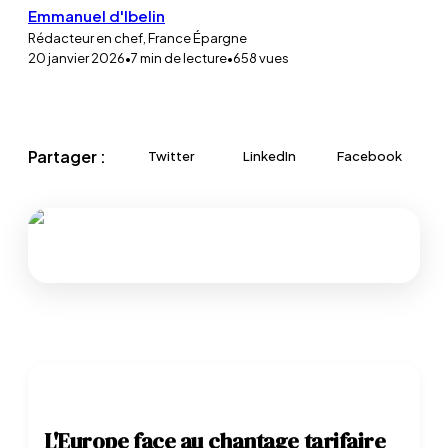
Emmanuel d'Ibelin
Rédacteur en chef, France Épargne
20 janvier 2026
•
7
min de lecture
•
658
vues
Partager :
Twitter
LinkedIn
Facebook
L'Europe face au chantage tarifaire