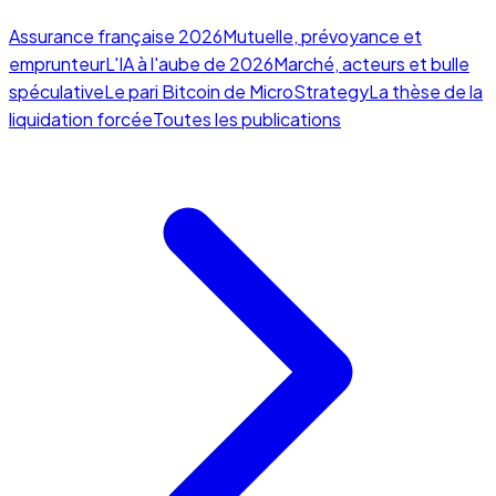
Assurance française 2026
Mutuelle, prévoyance et
emprunteur
L'IA à l'aube de 2026
Marché, acteurs et bulle
spéculative
Le pari Bitcoin de MicroStrategy
La thèse de la
liquidation forcée
Toutes les publications