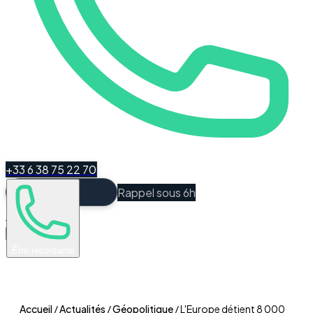
+33 6 38 75 22 70
Rappel sous 6h
Espace Client
Être recontacté
Accueil
/
Actualités
/
Géopolitique
/
L'Europe détient 8 000