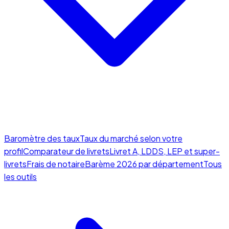
Baromètre des taux
Taux du marché selon votre
profil
Comparateur de livrets
Livret A, LDDS, LEP et super-
livrets
Frais de notaire
Barème 2026 par département
Tous
les outils