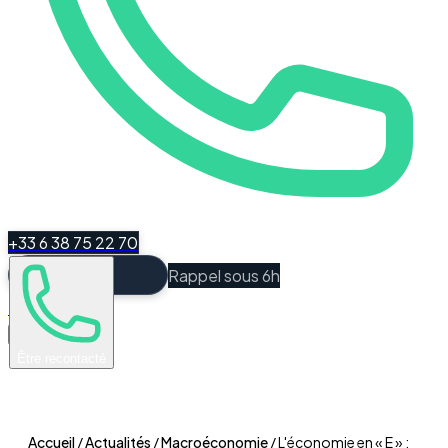
+33 6 38 75 22 70
Rappel sous 6h
Espace Client
Être recontacté
Accueil
/
Actualités
/
Macroéconomie
/
L'économie en « E » :