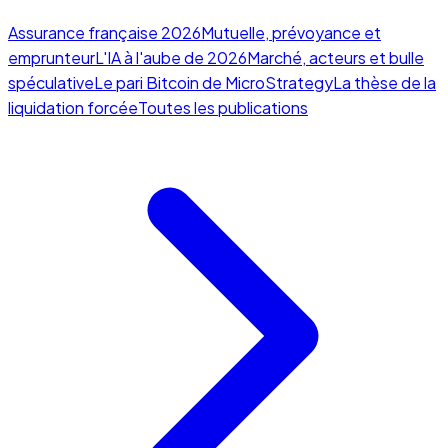
Assurance française 2026
Mutuelle, prévoyance et
emprunteur
L'IA à l'aube de 2026
Marché, acteurs et bulle
spéculative
Le pari Bitcoin de MicroStrategy
La thèse de la
liquidation forcée
Toutes les publications