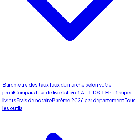
Baromètre des taux
Taux du marché selon votre
profil
Comparateur de livrets
Livret A, LDDS, LEP et super-
livrets
Frais de notaire
Barème 2026 par département
Tous
les outils