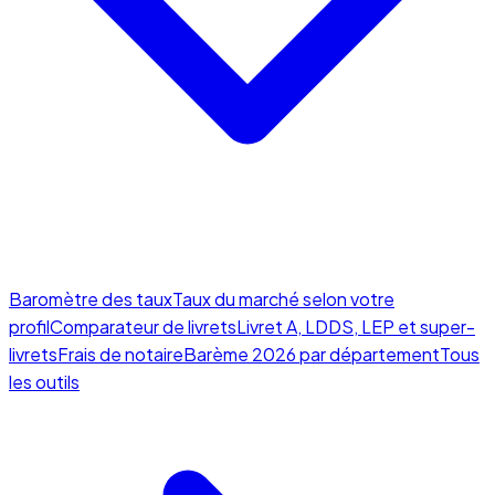
Baromètre des taux
Taux du marché selon votre
profil
Comparateur de livrets
Livret A, LDDS, LEP et super-
livrets
Frais de notaire
Barème 2026 par département
Tous
les outils