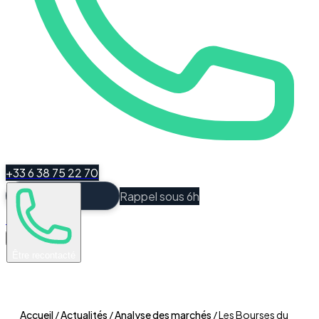
+33 6 38 75 22 70
Rappel sous 6h
Espace Client
Être recontacté
Accueil
/
Actualités
/
Analyse des marchés
/
Les Bourses du