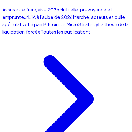
Assurance française 2026
Mutuelle, prévoyance et
emprunteur
L'IA à l'aube de 2026
Marché, acteurs et bulle
spéculative
Le pari Bitcoin de MicroStrategy
La thèse de la
liquidation forcée
Toutes les publications