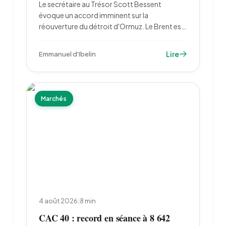
Le secrétaire au Trésor Scott Bessent
évoque un accord imminent sur la
réouverture du détroit d'Ormuz. Le Brent est
retombé à 79,22 dollars le 6 août, l'or a bondi
à 4 222 dollars et les marchés ont divisé par
Lire
Emmanuel d'Ibelin
deux leurs paris sur un resserrement de la Fed.
Marchés
4 août 2026
|
8
min
CAC 40 : record en séance à 8 642