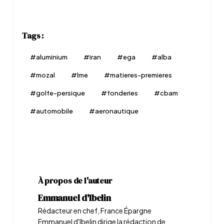
Tags :
#
aluminium
#
iran
#
ega
#
alba
#
mozal
#
lme
#
matieres-premieres
#
golfe-persique
#
fonderies
#
cbam
#
automobile
#
aeronautique
À propos de l'auteur
Emmanuel d'Ibelin
Rédacteur en chef, France Épargne
Emmanuel d'Ibelin dirige la rédaction de