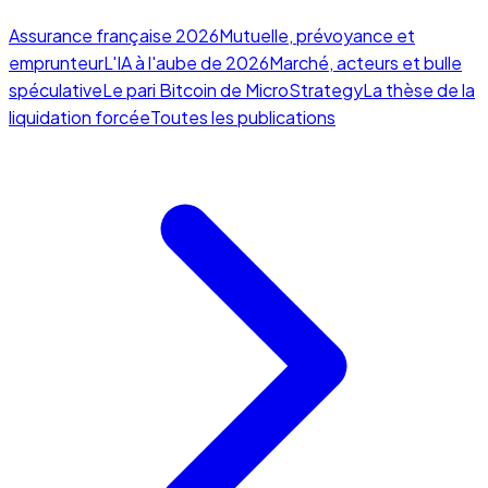
Assurance française 2026
Mutuelle, prévoyance et
emprunteur
L'IA à l'aube de 2026
Marché, acteurs et bulle
spéculative
Le pari Bitcoin de MicroStrategy
La thèse de la
liquidation forcée
Toutes les publications