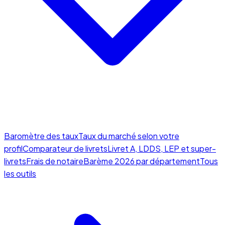
Baromètre des taux
Taux du marché selon votre
profil
Comparateur de livrets
Livret A, LDDS, LEP et super-
livrets
Frais de notaire
Barème 2026 par département
Tous
les outils