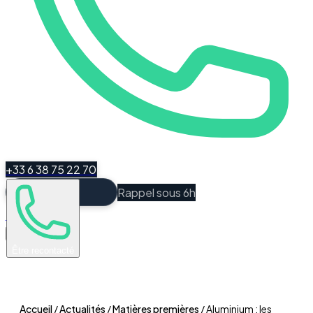
+33 6 38 75 22 70
Rappel sous 6h
Espace Client
Être recontacté
Accueil
/
Actualités
/
Matières premières
/
Aluminium : les