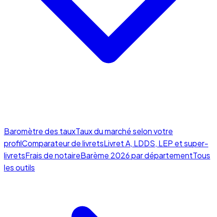
Baromètre des taux
Taux du marché selon votre
profil
Comparateur de livrets
Livret A, LDDS, LEP et super-
livrets
Frais de notaire
Barème 2026 par département
Tous
les outils