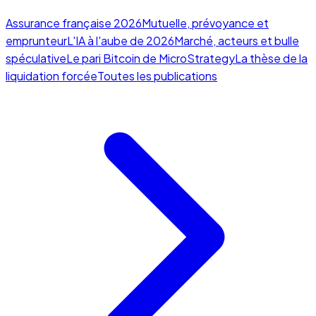
Assurance française 2026
Mutuelle, prévoyance et
emprunteur
L'IA à l'aube de 2026
Marché, acteurs et bulle
spéculative
Le pari Bitcoin de MicroStrategy
La thèse de la
liquidation forcée
Toutes les publications