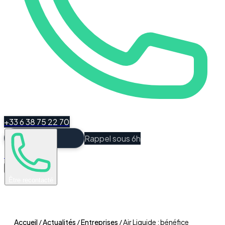
+33 6 38 75 22 70
Rappel sous 6h
Espace Client
Être recontacté
Accueil
/
Actualités
/
Entreprises
/
Air Liquide : bénéfice