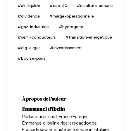
#
air-liquide
#
cac-40
#
resultats-annuels
#
dividende
#
marge-operationnelle
#
gaz-industriels
#
hydrogene
#
semi-conducteurs
#
transition-energetique
#
dig-airgas
#
investissement
#
bourse-paris
À propos de l'auteur
Emmanuel d'Ibelin
Rédacteur en chef, France Épargne
Emmanuel d'Ibelin dirige la rédaction de
France Épargne. Juriste de formation, titulaire