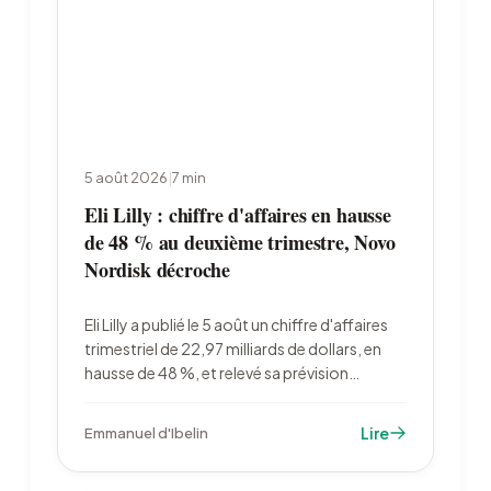
5 août 2026
|
7
min
Eli Lilly : chiffre d'affaires en hausse
de 48 % au deuxième trimestre, Novo
Nordisk décroche
Eli Lilly a publié le 5 août un chiffre d'affaires
trimestriel de 22,97 milliards de dollars, en
hausse de 48 %, et relevé sa prévision
annuelle à 85 à 87 milliards. Le laboratoire
dépasse 1 000 milliards de capitalisation
Lire
Emmanuel d'Ibelin
quand Novo Nordisk recule après un échec
d'essai clinique.