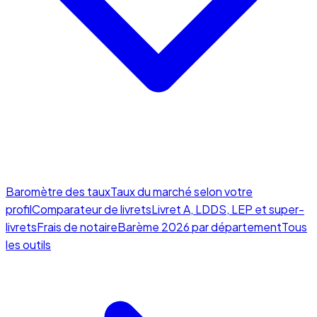
Baromètre des taux
Taux du marché selon votre
profil
Comparateur de livrets
Livret A, LDDS, LEP et super-
livrets
Frais de notaire
Barème 2026 par département
Tous
les outils