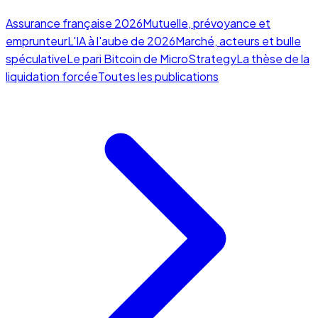
Assurance française 2026
Mutuelle, prévoyance et
emprunteur
L'IA à l'aube de 2026
Marché, acteurs et bulle
spéculative
Le pari Bitcoin de MicroStrategy
La thèse de la
liquidation forcée
Toutes les publications