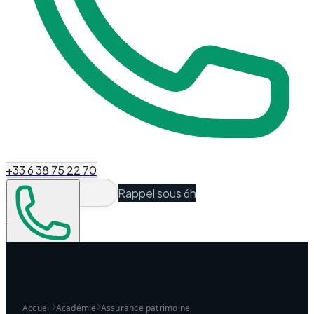
+33 6 38 75 22 70
Rappel sous 6h
Espace Client
Être recontacté
Accueil
Académie
Assurance patrimoine