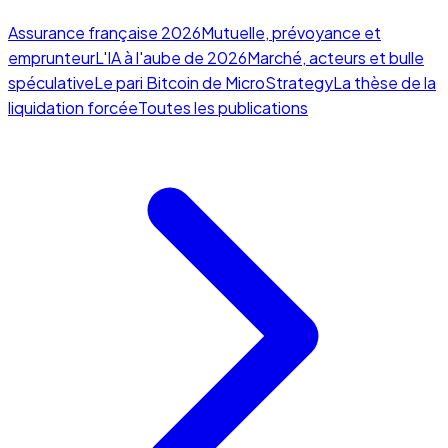
Assurance française 2026
Mutuelle, prévoyance et
emprunteur
L'IA à l'aube de 2026
Marché, acteurs et bulle
spéculative
Le pari Bitcoin de MicroStrategy
La thèse de la
liquidation forcée
Toutes les publications