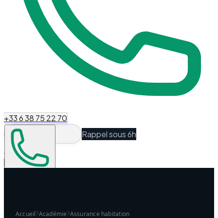
+33 6 38 75 22 70
Rappel sous 6h
Espace Client
Être recontacté
Accueil
Académie
Assurance habitation