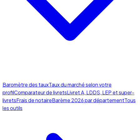
Baromètre des taux
Taux du marché selon votre
profil
Comparateur de livrets
Livret A, LDDS, LEP et super-
livrets
Frais de notaire
Barème 2026 par département
Tous
les outils