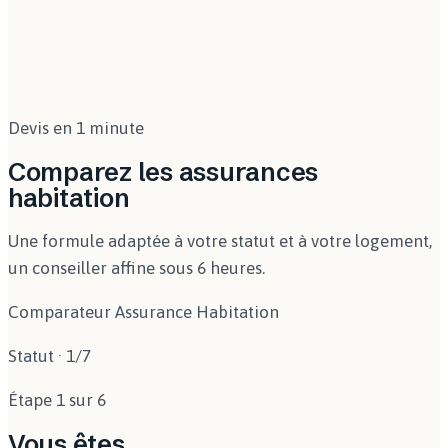
La règle proportionnelle de capitaux s'applique
valeur réelle : selon le niveau d'ameublement,
(article L121-5 du Code des assurances) : si la valeur
comptez de l'ordre de 300 à 700 € par m². Le
déclarée est inférieure à la valeur réelle, l'assureur
simulateur ci-contre vous donne un repère immédiat
réduit l'indemnité dans la même proportion, même
pour le mobilier.
sur un sinistre partiel. Déclarer trop bas pour payer
Devis en 1 minute
moins revient donc à se priver d'une part de
l'indemnité le jour venu.
Comparez les assurances
habitation
Une formule adaptée à votre statut et à votre logement,
un conseiller affine sous 6 heures.
Comparateur Assurance Habitation
Statut
·
1
/
7
Étape 1 sur 6
Vous êtes…