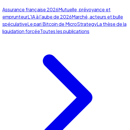
Assurance française 2026
Mutuelle, prévoyance et
emprunteur
L'IA à l'aube de 2026
Marché, acteurs et bulle
spéculative
Le pari Bitcoin de MicroStrategy
La thèse de la
liquidation forcée
Toutes les publications