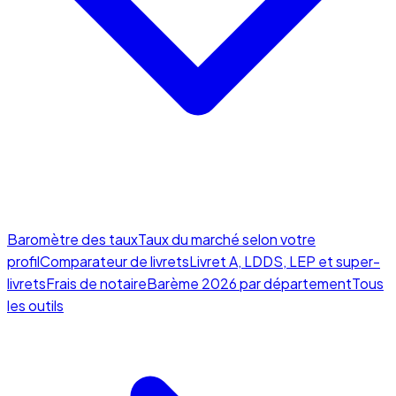
Baromètre des taux
Taux du marché selon votre
profil
Comparateur de livrets
Livret A, LDDS, LEP et super-
livrets
Frais de notaire
Barème 2026 par département
Tous
les outils