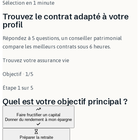
Sélection en 1 minute
annuel sur les gains. Pour les versements avant 70
ans, la transmission reste hors droits jusqu'à 152 500
Trouvez le contrat adapté à votre
€ par bénéficiaire (article 990 I).
profil
Répondez à 5 questions, un conseiller patrimonial
compare les meilleurs contrats sous 6 heures.
Trouvez votre assurance vie
Objectif
·
1
/
5
Étape 1 sur 5
Quel est votre objectif principal ?
Faire fructifier un capital
Donner du rendement à mon épargne
Préparer la retraite