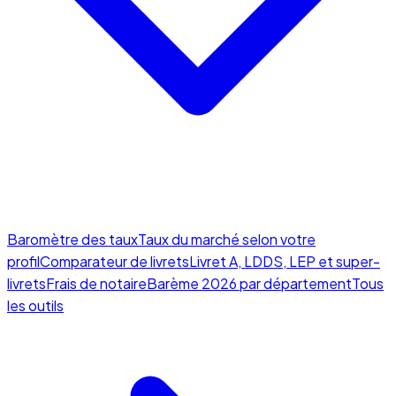
Baromètre des taux
Taux du marché selon votre
profil
Comparateur de livrets
Livret A, LDDS, LEP et super-
livrets
Frais de notaire
Barème 2026 par département
Tous
les outils