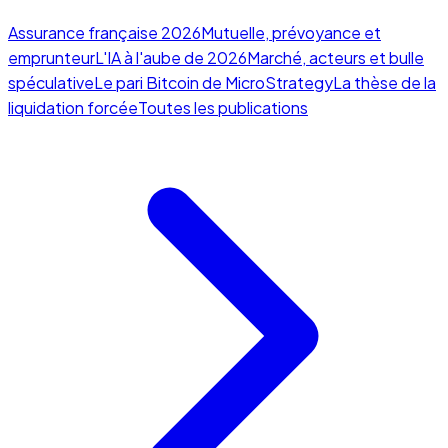
Assurance française 2026
Mutuelle, prévoyance et
emprunteur
L'IA à l'aube de 2026
Marché, acteurs et bulle
spéculative
Le pari Bitcoin de MicroStrategy
La thèse de la
liquidation forcée
Toutes les publications