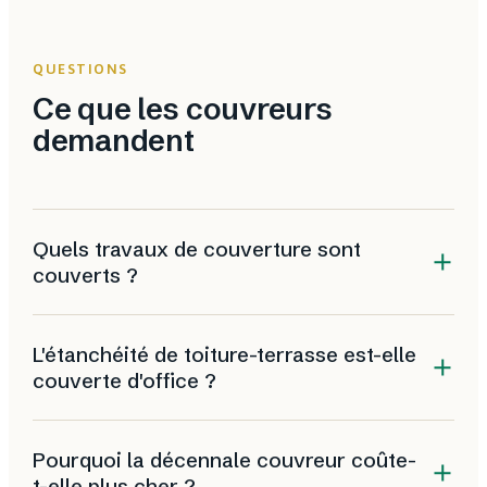
QUESTIONS
Ce que les couvreurs
demandent
Quels travaux de couverture sont
couverts ?
Tous les travaux compromettant la solidité du
L'étanchéité de toiture-terrasse est-elle
bâtiment ou le rendant impropre à sa destination :
couverte d'office ?
pose de tuiles, ardoises, zinc, bac acier ou aluminium,
réfection complète de toiture et pose de fenêtres de
Non. C'est une activité distincte qui doit être
toit. L'étanchéité de toiture-terrasse est à déclarer
Pourquoi la décennale couvreur coûte-
explicitement déclarée à la souscription. Certains
séparément.
t-elle plus cher ?