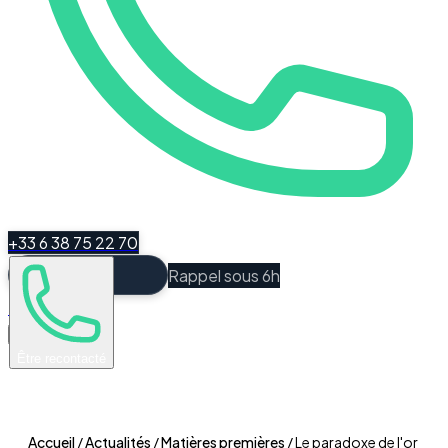
+33 6 38 75 22 70
Rappel sous 6h
Espace Client
Être recontacté
Accueil
/
Actualités
/
Matières premières
/
Le paradoxe de l'or