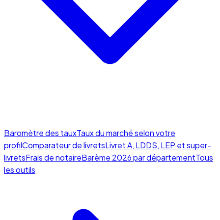
Baromètre des taux
Taux du marché selon votre
profil
Comparateur de livrets
Livret A, LDDS, LEP et super-
livrets
Frais de notaire
Barème 2026 par département
Tous
les outils