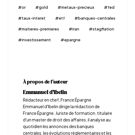
#
or
#
gold
#
metaux-precieux
#
fed
#
taux-interet
#
etf
#
banques-centrales
#
matieres-premieres
#
iran
#
stagflation
#
investissement
#
epargne
À propos de l'auteur
Emmanuel d'Ibelin
Rédacteur en chef, France Épargne
Emmanuel d'Ibelin dirige la rédaction de
France Épargne. Juriste de formation, titulaire
d'un master de droit des affaires, il analyse au
quotidien les annonces des banques
centrales, les évolutions réglementaires et les