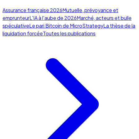
Assurance française 2026
Mutuelle, prévoyance et
emprunteur
L'IA à l'aube de 2026
Marché, acteurs et bulle
spéculative
Le pari Bitcoin de MicroStrategy
La thèse de la
liquidation forcée
Toutes les publications