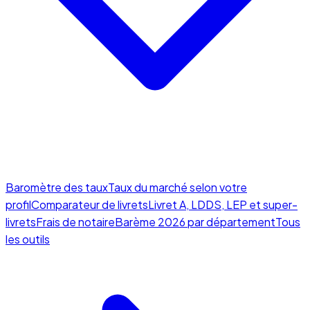
Baromètre des taux
Taux du marché selon votre
profil
Comparateur de livrets
Livret A, LDDS, LEP et super-
livrets
Frais de notaire
Barème 2026 par département
Tous
les outils