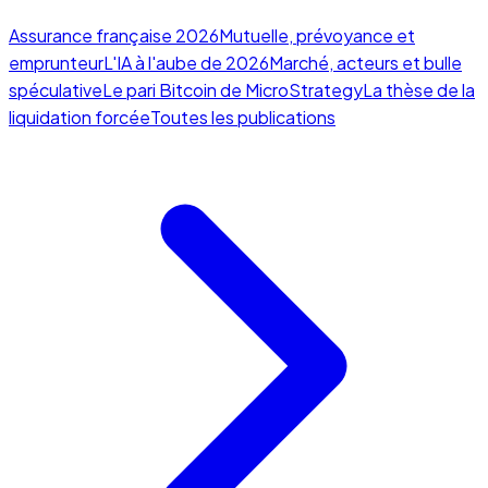
Assurance française 2026
Mutuelle, prévoyance et
emprunteur
L'IA à l'aube de 2026
Marché, acteurs et bulle
spéculative
Le pari Bitcoin de MicroStrategy
La thèse de la
liquidation forcée
Toutes les publications