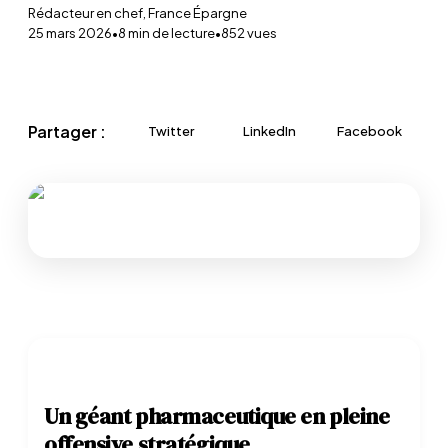
Rédacteur en chef, France Épargne
25 mars 2026
•
8
min de lecture
•
852
vues
Partager :
Twitter
LinkedIn
Facebook
Un géant pharmaceutique en pleine
offensive stratégique