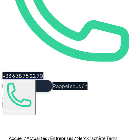
+33 6 38 75 22 70
Rappel sous 6h
Espace Client
Être recontacté
Accueil
/
Actualités
/
Entreprises
/
Merck rachète Terns