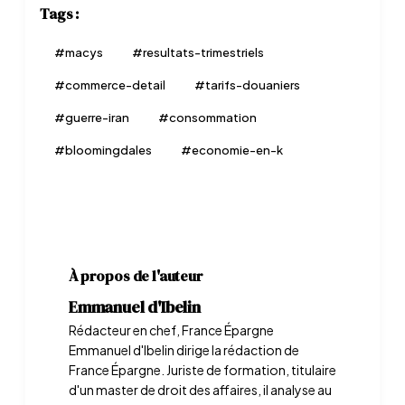
Tags :
#
macys
#
resultats-trimestriels
#
commerce-detail
#
tarifs-douaniers
#
guerre-iran
#
consommation
#
bloomingdales
#
economie-en-k
À propos de l'auteur
Emmanuel d'Ibelin
Rédacteur en chef, France Épargne
Emmanuel d'Ibelin dirige la rédaction de
France Épargne. Juriste de formation, titulaire
d'un master de droit des affaires, il analyse au