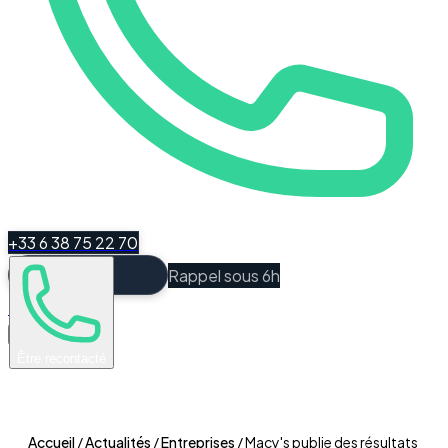
+33 6 38 75 22 70
Rappel sous 6h
Espace Client
Être recontacté
Accueil
/
Actualités
/
Entreprises
/
Macy's publie des résultats