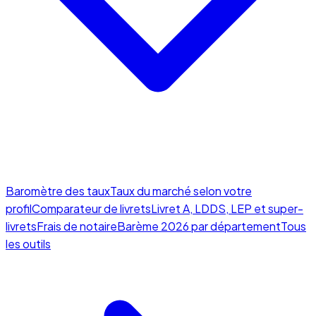
Baromètre des taux
Taux du marché selon votre
profil
Comparateur de livrets
Livret A, LDDS, LEP et super-
livrets
Frais de notaire
Barème 2026 par département
Tous
les outils