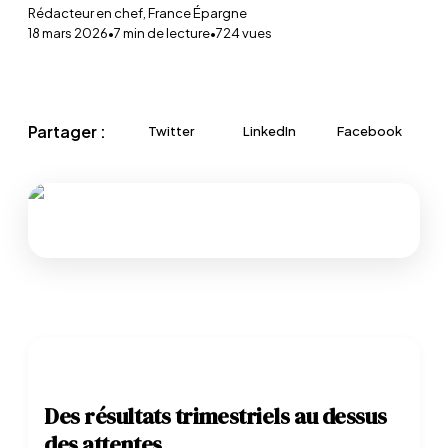
Rédacteur en chef, France Épargne
18 mars 2026
•
7
min de lecture
•
724
vues
Partager :
Twitter
LinkedIn
Facebook
Des résultats trimestriels au dessus
des attentes