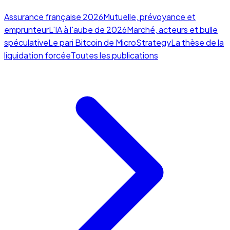
Assurance française 2026
Mutuelle, prévoyance et
emprunteur
L'IA à l'aube de 2026
Marché, acteurs et bulle
spéculative
Le pari Bitcoin de MicroStrategy
La thèse de la
liquidation forcée
Toutes les publications