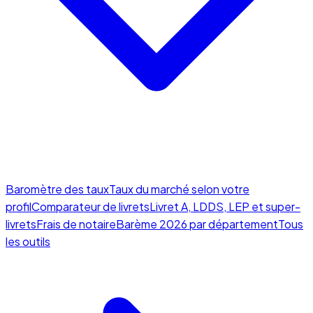
Baromètre des taux
Taux du marché selon votre
profil
Comparateur de livrets
Livret A, LDDS, LEP et super-
livrets
Frais de notaire
Barème 2026 par département
Tous
les outils