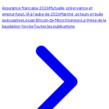
Assurance française 2026
Mutuelle, prévoyance et
emprunteur
L'IA à l'aube de 2026
Marché, acteurs et bulle
spéculative
Le pari Bitcoin de MicroStrategy
La thèse de la
liquidation forcée
Toutes les publications