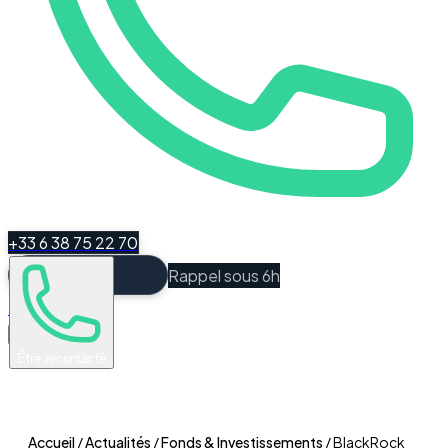
+33 6 38 75 22 70
Rappel sous 6h
Espace Client
Être recontacté
Accueil
/
Actualités
/
Fonds & Investissements
/
BlackRock