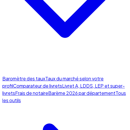
Baromètre des taux
Taux du marché selon votre
profil
Comparateur de livrets
Livret A, LDDS, LEP et super-
livrets
Frais de notaire
Barème 2026 par département
Tous
les outils