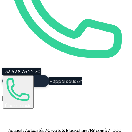
+33 6 38 75 22 70
Rappel sous 6h
Espace Client
Être recontacté
Accueil
/
Actualités
/
Crypto & Blockchain
/
Bitcoin à 71 000