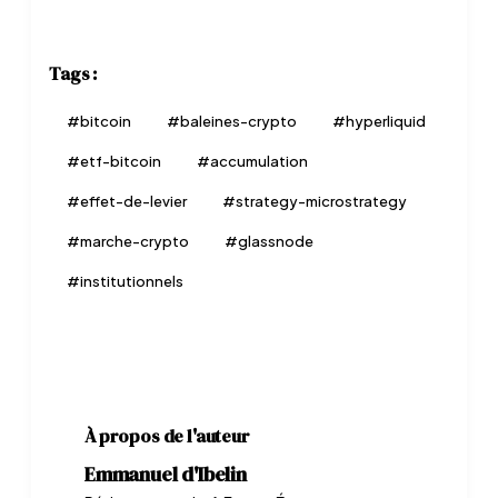
Tags :
#
bitcoin
#
baleines-crypto
#
hyperliquid
#
etf-bitcoin
#
accumulation
#
effet-de-levier
#
strategy-microstrategy
#
marche-crypto
#
glassnode
#
institutionnels
À propos de l'auteur
Emmanuel d'Ibelin