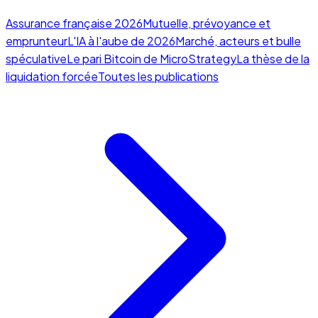
Assurance française 2026
Mutuelle, prévoyance et
emprunteur
L'IA à l'aube de 2026
Marché, acteurs et bulle
spéculative
Le pari Bitcoin de MicroStrategy
La thèse de la
liquidation forcée
Toutes les publications