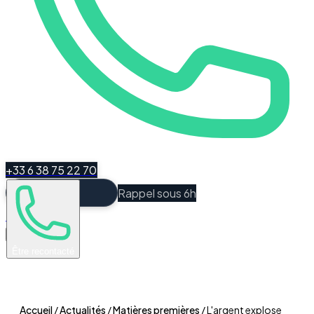
+33 6 38 75 22 70
Rappel sous 6h
Espace Client
Être recontacté
Accueil
/
Actualités
/
Matières premières
/
L'argent explose