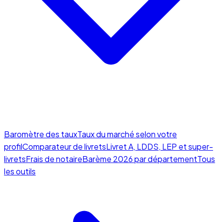
Baromètre des taux
Taux du marché selon votre
profil
Comparateur de livrets
Livret A, LDDS, LEP et super-
livrets
Frais de notaire
Barème 2026 par département
Tous
les outils