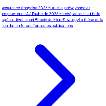
Assurance française 2026
Mutuelle, prévoyance et
emprunteur
L'IA à l'aube de 2026
Marché, acteurs et bulle
spéculative
Le pari Bitcoin de MicroStrategy
La thèse de la
liquidation forcée
Toutes les publications