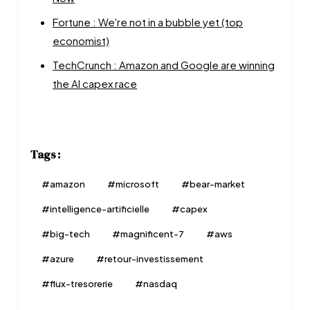
Fortune : We're not in a bubble yet (top
economist)
TechCrunch : Amazon and Google are winning
the AI capex race
Tags :
#
amazon
#
microsoft
#
bear-market
#
intelligence-artificielle
#
capex
#
big-tech
#
magnificent-7
#
aws
#
azure
#
retour-investissement
#
flux-tresorerie
#
nasdaq