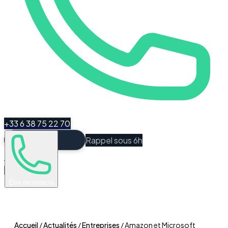
+33 6 38 75 22 70
Rappel sous 6h
Espace Client
Être recontacté
Accueil
/
Actualités
/
Entreprises
/
Amazon et Microsoft