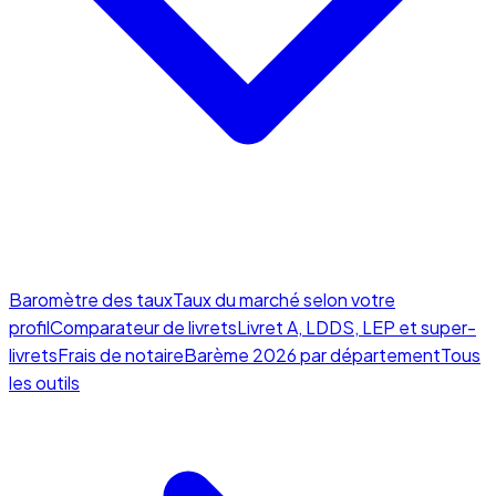
Baromètre des taux
Taux du marché selon votre
profil
Comparateur de livrets
Livret A, LDDS, LEP et super-
livrets
Frais de notaire
Barème 2026 par département
Tous
les outils