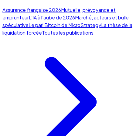
Assurance française 2026
Mutuelle, prévoyance et
emprunteur
L'IA à l'aube de 2026
Marché, acteurs et bulle
spéculative
Le pari Bitcoin de MicroStrategy
La thèse de la
liquidation forcée
Toutes les publications