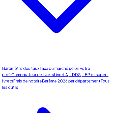
Baromètre des taux
Taux du marché selon votre
profil
Comparateur de livrets
Livret A, LDDS, LEP et super-
livrets
Frais de notaire
Barème 2026 par département
Tous
les outils