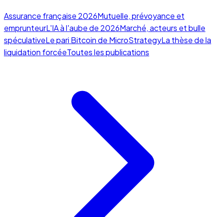
Assurance française 2026
Mutuelle, prévoyance et
emprunteur
L'IA à l'aube de 2026
Marché, acteurs et bulle
spéculative
Le pari Bitcoin de MicroStrategy
La thèse de la
liquidation forcée
Toutes les publications