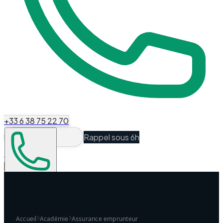
+33 6 38 75 22 70
Rappel sous 6h
Espace Client
Être recontacté
Accueil
Académie
Assurance emprunteur