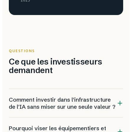
QUESTIONS
Ce que les investisseurs
demandent
Comment investir dans l'infrastructure
de l'IA sans miser sur une seule valeur ?
Par un ETF thématique (DTCR, SRVR) qui diversifie
Pourquoi viser les équipementiers et