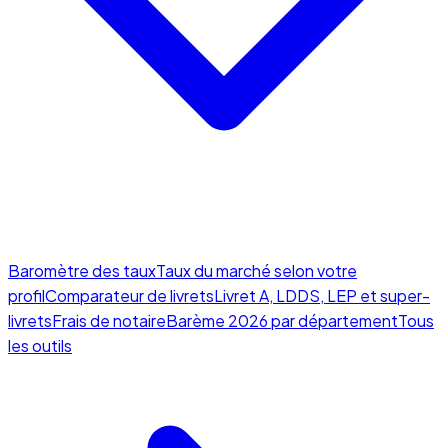
Baromètre des taux
Taux du marché selon votre
profil
Comparateur de livrets
Livret A, LDDS, LEP et super-
livrets
Frais de notaire
Barème 2026 par département
Tous
les outils