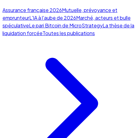
Assurance française 2026
Mutuelle, prévoyance et
emprunteur
L'IA à l'aube de 2026
Marché, acteurs et bulle
spéculative
Le pari Bitcoin de MicroStrategy
La thèse de la
liquidation forcée
Toutes les publications