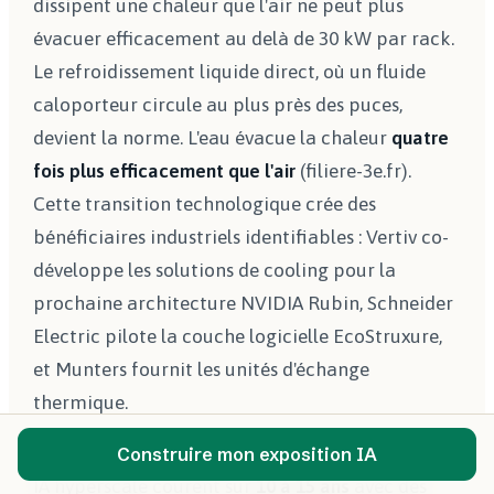
dissipent une chaleur que l'air ne peut plus
évacuer efficacement au delà de 30 kW par rack.
Le refroidissement liquide direct, où un fluide
caloporteur circule au plus près des puces,
devient la norme. L'eau évacue la chaleur
quatre
fois plus efficacement que l'air
(filiere-3e.fr).
Cette transition technologique crée des
bénéficiaires industriels identifiables : Vertiv co-
développe les solutions de cooling pour la
prochaine architecture NVIDIA Rubin, Schneider
Electric pilote la couche logicielle EcoStruxure,
et Munters fournit les unités d'échange
thermique.
La troisième rupture est contractuelle. Les baux
Construire mon exposition IA
IA hyperscale courent sur
10 à 15 ans
avec des