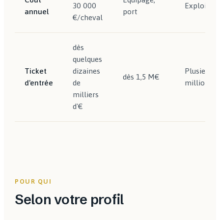
30 000
Exploitati
annuel
port
€/cheval
dès
quelques
Ticket
dizaines
Plusieurs
dès 1,5 M€
d'entrée
de
millions
milliers
d'€
POUR QUI
Selon votre profil