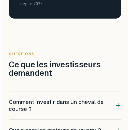
depuis 2025
QUESTIONS
Ce que les investisseurs
demandent
Comment investir dans un cheval de
course ?
Le plus souvent en parts d'écurie ou via un