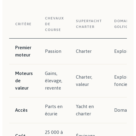
CHEVAUX
SUPERYACHT
DOMAINE
CRITÈRE
DE
CHARTER
GOLFIQUE
COURSE
Premier
Passion
Charter
Exploitati
moteur
Moteurs
Gains,
Charter,
Exploitati
de
élevage,
valeur
foncier
valeur
revente
Parts en
Yacht en
Accès
Domaine
écurie
charter
25 000 à
Coût
Équipage,