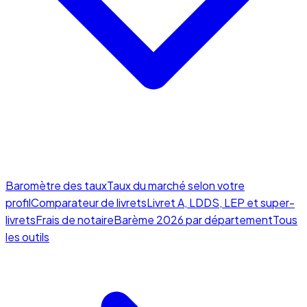
Baromètre des taux
Taux du marché selon votre
profil
Comparateur de livrets
Livret A, LDDS, LEP et super-
livrets
Frais de notaire
Barème 2026 par département
Tous
les outils