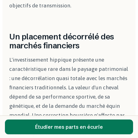
objectifs de transmission.
Un placement décorrélé des
marchés financiers
L'investissement hippique présente une
caractéristique rare dans le paysage patrimonial
: une décorrélation quasi totale avec les marchés
financiers traditionnels. La valeur d'un cheval
dépend de sa performance sportive, de sa
génétique, et de la demande du marché équin
mondial. Une correction boursière n'affecte pas
directement le prix d'un yearling de qualité aux
Étudier mes parts en écurie
ventes Arqana, ni les allocations distribuées lors