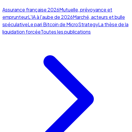
Assurance française 2026
Mutuelle, prévoyance et
emprunteur
L'IA à l'aube de 2026
Marché, acteurs et bulle
spéculative
Le pari Bitcoin de MicroStrategy
La thèse de la
liquidation forcée
Toutes les publications