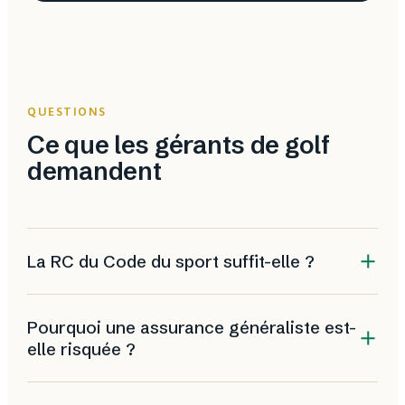
QUESTIONS
Ce que les gérants de golf
demandent
La RC du Code du sport suffit-elle ?
Non. L'article L321-1 impose de couvrir la
Pourquoi une assurance généraliste est-
responsabilité civile, mais cette obligation minimale
elle risquée ?
ne protège ni les bâtiments, ni le matériel de
greenkeeping, ni le chiffre d'affaires en cas de