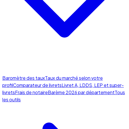
Baromètre des taux
Taux du marché selon votre
profil
Comparateur de livrets
Livret A, LDDS, LEP et super-
livrets
Frais de notaire
Barème 2026 par département
Tous
les outils