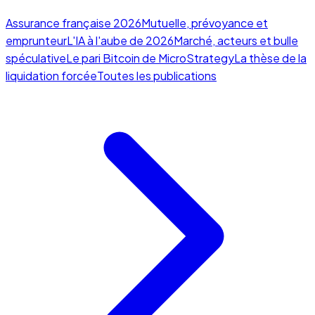
Assurance française 2026
Mutuelle, prévoyance et
emprunteur
L'IA à l'aube de 2026
Marché, acteurs et bulle
spéculative
Le pari Bitcoin de MicroStrategy
La thèse de la
liquidation forcée
Toutes les publications