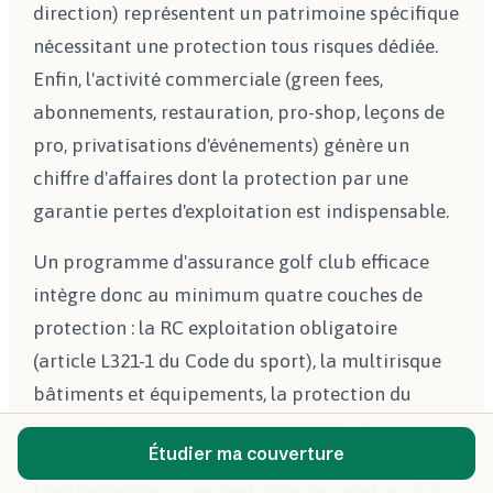
direction) représentent un patrimoine spécifique
nécessitant une protection tous risques dédiée.
Enfin, l'activité commerciale (green fees,
abonnements, restauration, pro-shop, leçons de
pro, privatisations d'événements) génère un
chiffre d'affaires dont la protection par une
garantie pertes d'exploitation est indispensable.
Un programme d'assurance golf club efficace
intègre donc au minimum quatre couches de
protection : la RC exploitation obligatoire
(article L321-1 du Code du sport), la multirisque
bâtiments et équipements, la protection du
matériel spécialisé de greenkeeping, et la
Étudier ma couverture
garantie perte d'exploitation. À ces couches