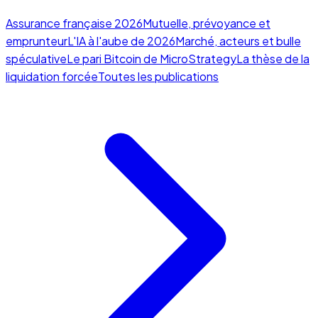
Assurance française 2026
Mutuelle, prévoyance et
emprunteur
L'IA à l'aube de 2026
Marché, acteurs et bulle
spéculative
Le pari Bitcoin de MicroStrategy
La thèse de la
liquidation forcée
Toutes les publications