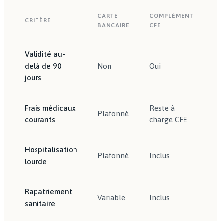
CARTE
COMPLÉMENT
A
CRITÈRE
BANCAIRE
CFE
E
Validité au-
delà de 90
Non
Oui
O
jours
Frais médicaux
Reste à
Pr
Plafonné
courants
charge CFE
c
Hospitalisation
Plafonné
Inclus
In
lourde
Rapatriement
Variable
Inclus
In
sanitaire