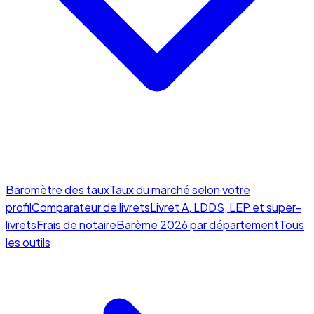
Baromètre des taux
Taux du marché selon votre
profil
Comparateur de livrets
Livret A, LDDS, LEP et super-
livrets
Frais de notaire
Barème 2026 par département
Tous
les outils