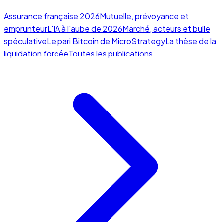
Assurance française 2026
Mutuelle, prévoyance et
emprunteur
L'IA à l'aube de 2026
Marché, acteurs et bulle
spéculative
Le pari Bitcoin de MicroStrategy
La thèse de la
liquidation forcée
Toutes les publications