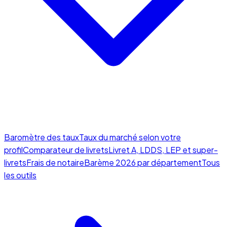
Baromètre des taux
Taux du marché selon votre
profil
Comparateur de livrets
Livret A, LDDS, LEP et super-
livrets
Frais de notaire
Barème 2026 par département
Tous
les outils