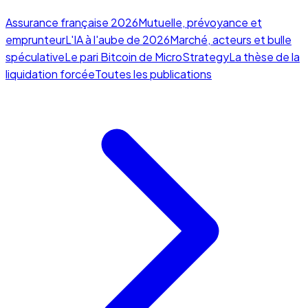
Assurance française 2026
Mutuelle, prévoyance et
emprunteur
L'IA à l'aube de 2026
Marché, acteurs et bulle
spéculative
Le pari Bitcoin de MicroStrategy
La thèse de la
liquidation forcée
Toutes les publications