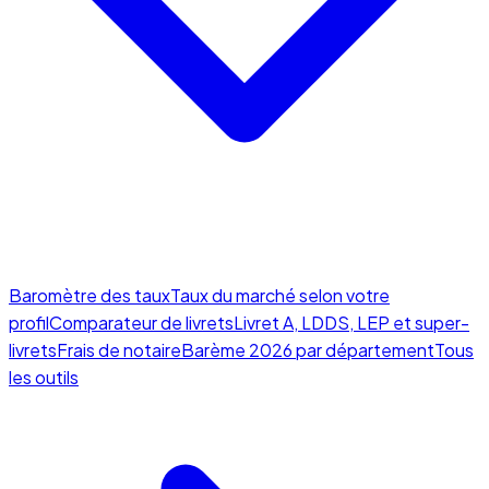
Baromètre des taux
Taux du marché selon votre
profil
Comparateur de livrets
Livret A, LDDS, LEP et super-
livrets
Frais de notaire
Barème 2026 par département
Tous
les outils