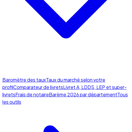
Baromètre des taux
Taux du marché selon votre
profil
Comparateur de livrets
Livret A, LDDS, LEP et super-
livrets
Frais de notaire
Barème 2026 par département
Tous
les outils