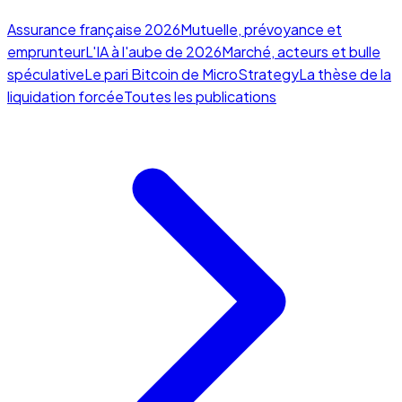
Assurance française 2026
Mutuelle, prévoyance et
emprunteur
L'IA à l'aube de 2026
Marché, acteurs et bulle
spéculative
Le pari Bitcoin de MicroStrategy
La thèse de la
liquidation forcée
Toutes les publications